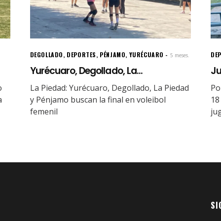
DEGOLLADO
,
DEPORTES
,
PÉNJAMO
,
YURÉCUARO
DE
5 meses.
Yurécuaro, Degollado, La...
Ju
o
La Piedad: Yurécuaro, Degollado, La Piedad
Po
a
y Pénjamo buscan la final en voleibol
18
femenil
ju
SI