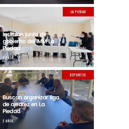
LA PIEDAD
Instalan junta de
gobierno del IMM La
Piedad
2 AÑOS.
DEPORTES
Buscan organizar liga
de ajedrez en La
Piedad
2 AÑOS.