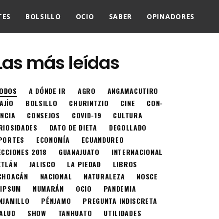
TES
BOLSILLO
OCIO
SABER
OPINADORES
Las más leídas
ODOS
A DÓNDE IR
AGRO
ANGAMACUTIRO
AJÍO
BOLSILLO
CHURINTZIO
CINE
CON-
ENCIA
CONSEJOS
COVID-19
CULTURA
RIOSIDADES
DATO DE DIETA
DEGOLLADO
PORTES
ECONOMÍA
ECUANDUREO
ECCIONES 2018
GUANAJUATO
INTERNACIONAL
XTLÁN
JALISCO
LA PIEDAD
LIBROS
CHOACÁN
NACIONAL
NATURALEZA
NOSCE
 IPSUM
NUMARÁN
OCIO
PANDEMIA
NJAMILLO
PÉNJAMO
PREGUNTA INDISCRETA
ALUD
SHOW
TANHUATO
UTILIDADES