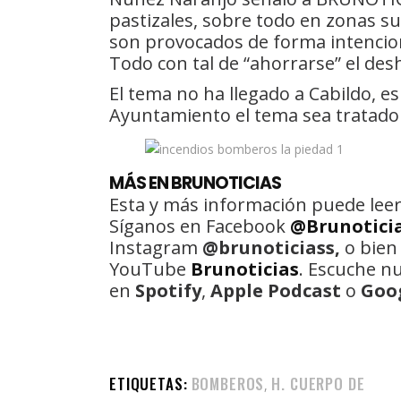
pastizales, sobre todo en zonas s
son provocados de forma intenciona
Todo con tal de “ahorrarse” el des
El tema no ha llegado a Cabildo, 
Ayuntamiento el tema sea tratado 
MÁS EN BRUNOTICIAS
Esta y más información puede leer
Síganos en Facebook
@Brunotici
Instagram
@brunoticiass,
o bien
YouTube
Brunoticias
. Escuche n
en
Spotify
,
Apple Podcast
o
Goo
ETIQUETAS:
BOMBEROS
H. CUERPO DE
,