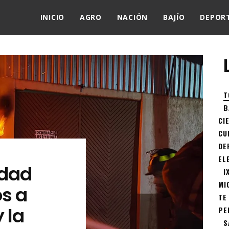
INICIO
AGRO
NACIÓN
BAJÍO
DEPOR
T
B
CI
CU
DE
EL
edad
I
MI
s a
TE
 la
PE
S