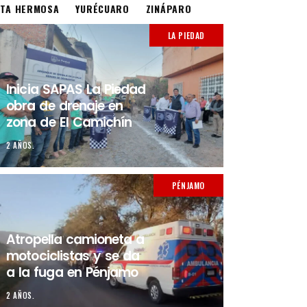
STA HERMOSA
YURÉCUARO
ZINÁPARO
LA PIEDAD
Inicia SAPAS La Piedad
obra de drenaje en
zona de El Camichín
2 AÑOS.
PÉNJAMO
Atropella camioneta a
motociclistas y se da
a la fuga en Pénjamo
2 AÑOS.