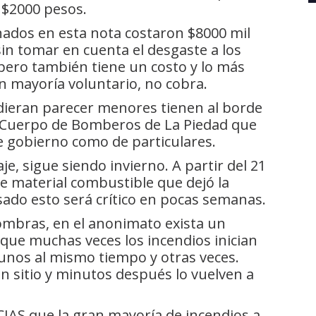
 $2000 pesos.
onados en esta nota costaron $8000 mil
in tomar en cuenta el desgaste a los
 pero también tiene un costo y lo más
n mayoría voluntario, no cobra.
dieran parecer menores tienen al borde
co Cuerpo de Bomberos de La Piedad que
e gobierno como de particulares.
iaje, sigue siendo invierno. A partir del 21
e material combustible que dejó la
ado esto será crítico en pocas semanas.
sombras, en el anonimato exista un
 que muchas veces los incendios inician
gunos al mismo tiempo y otras veces.
 sitio y minutos después lo vuelven a
AS que la gran mayoría de incendios a