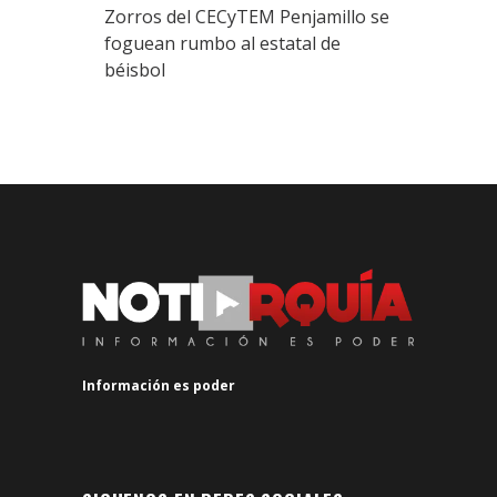
Zorros del CECyTEM Penjamillo se
foguean rumbo al estatal de
béisbol
Información es poder