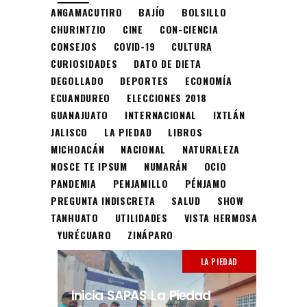
ANGAMACUTIRO
BAJÍO
BOLSILLO
CHURINTZIO
CINE
CON-CIENCIA
CONSEJOS
COVID-19
CULTURA
CURIOSIDADES
DATO DE DIETA
DEGOLLADO
DEPORTES
ECONOMÍA
ECUANDUREO
ELECCIONES 2018
GUANAJUATO
INTERNACIONAL
IXTLÁN
JALISCO
LA PIEDAD
LIBROS
MICHOACÁN
NACIONAL
NATURALEZA
NOSCE TE IPSUM
NUMARÁN
OCIO
PANDEMIA
PENJAMILLO
PÉNJAMO
PREGUNTA INDISCRETA
SALUD
SHOW
TANHUATO
UTILIDADES
VISTA HERMOSA
YURÉCUARO
ZINÁPARO
LA PIEDAD
Inicia SAPAS La Piedad