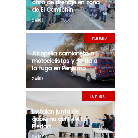
obra de drenaje en zona
de El Camichín
2 AÑOS.
PÉNJAMO
Atropella camioneta a
motociclistas y se da a
la fuga en Pénjamo
2 AÑOS.
LA PIEDAD
Instalan junta de
gobierno del IMM La
Piedad
2 AÑOS.