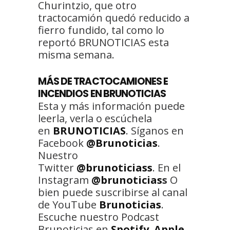
Churintzio, que otro
tractocamión quedó reducido a
fierro fundido, tal como lo
reportó BRUNOTICIAS esta
misma semana.
MÁS DE TRACTOCAMIONES E
INCENDIOS EN BRUNOTICIAS
Esta y más información puede
leerla, verla o escúchela
en
BRUNOTICIAS
. Síganos en
Facebook
@Brunoticias
.
Nuestro
Twitter
@brunoticiass
. En el
Instagram
@brunoticias
s
O
bien puede suscribirse al canal
de YouTube
Brunoticias
.
Escuche nuestro Podcast
Brunoticias en
Spotify
,
Apple