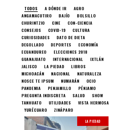
TODOS
A DÓNDE IR
AGRO
ANGAMACUTIRO
BAJÍO
BOLSILLO
CHURINTZIO
CINE
CON-CIENCIA
CONSEJOS
COVID-19
CULTURA
CURIOSIDADES
DATO DE DIETA
DEGOLLADO
DEPORTES
ECONOMÍA
ECUANDUREO
ELECCIONES 2018
GUANAJUATO
INTERNACIONAL
IXTLÁN
JALISCO
LA PIEDAD
LIBROS
MICHOACÁN
NACIONAL
NATURALEZA
NOSCE TE IPSUM
NUMARÁN
OCIO
PANDEMIA
PENJAMILLO
PÉNJAMO
PREGUNTA INDISCRETA
SALUD
SHOW
TANHUATO
UTILIDADES
VISTA HERMOSA
YURÉCUARO
ZINÁPARO
LA PIEDAD