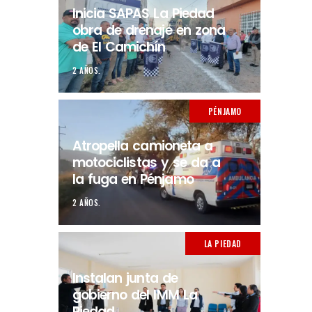
Inicia SAPAS La Piedad
obra de drenaje en zona
de El Camichín
2 AÑOS.
PÉNJAMO
Atropella camioneta a
motociclistas y se da a
la fuga en Pénjamo
2 AÑOS.
LA PIEDAD
Instalan junta de
gobierno del IMM La
Piedad