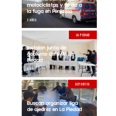
motociclistas y se da a
la fuga en Pénjamo
2 AÑOS.
LA PIEDAD
Instalan junta de
gobierno del IMM La
Piedad
2 AÑOS.
DEPORTES
Buscan organizar liga
de ajedrez en La Piedad