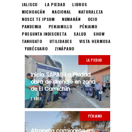
JALISCO
LA PIEDAD
LIBROS
MICHOACÁN
NACIONAL
NATURALEZA
NOSCE TE IPSUM
NUMARÁN
OCIO
PANDEMIA
PENJAMILLO
PÉNJAMO
PREGUNTA INDISCRETA
SALUD
SHOW
TANHUATO
UTILIDADES
VISTA HERMOSA
YURÉCUARO
ZINÁPARO
LA PIEDAD
Inicia SAPAS La Piedad
obra de drenaje en zona
de El Camichín
2 AÑOS.
PÉNJAMO
Atropella camioneta a