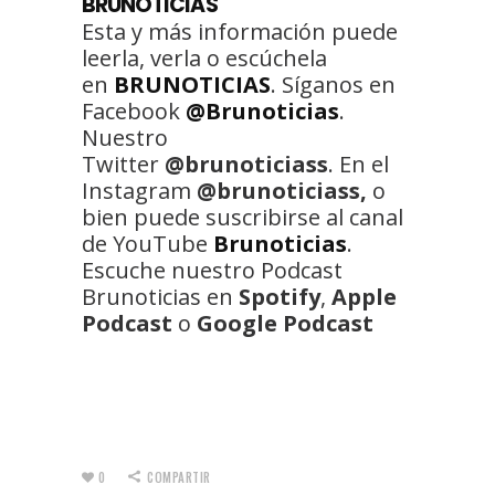
BRUNOTICIAS
Esta y más información puede
leerla, verla o escúchela
en
BRUNOTICIAS
. Síganos en
Facebook
@Brunoticias
.
Nuestro
Twitter
@brunoticiass
. En el
Instagram
@brunoticiass,
o
bien puede suscribirse al canal
de YouTube
Brunoticias
.
Escuche nuestro Podcast
Brunoticias en
Spotify
,
Apple
Podcast
o
Google Podcast
0
COMPARTIR