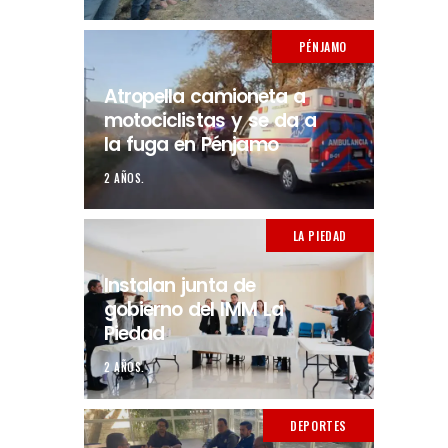
PÉNJAMO
Atropella camioneta a
motociclistas y se da a
la fuga en Pénjamo
2 AÑOS.
LA PIEDAD
Instalan junta de
gobierno del IMM La
Piedad
2 AÑOS.
DEPORTES