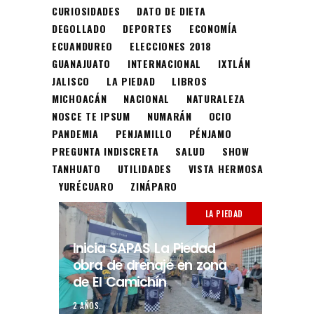
CURIOSIDADES
DATO DE DIETA
DEGOLLADO
DEPORTES
ECONOMÍA
ECUANDUREO
ELECCIONES 2018
GUANAJUATO
INTERNACIONAL
IXTLÁN
JALISCO
LA PIEDAD
LIBROS
MICHOACÁN
NACIONAL
NATURALEZA
NOSCE TE IPSUM
NUMARÁN
OCIO
PANDEMIA
PENJAMILLO
PÉNJAMO
PREGUNTA INDISCRETA
SALUD
SHOW
TANHUATO
UTILIDADES
VISTA HERMOSA
YURÉCUARO
ZINÁPARO
LA PIEDAD
Inicia SAPAS La Piedad
obra de drenaje en zona
de El Camichín
2 AÑOS.