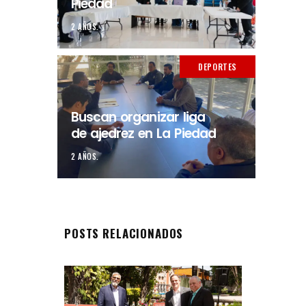
Piedad
2 AÑOS.
DEPORTES
Buscan organizar liga
de ajedrez en La Piedad
2 AÑOS.
POSTS RELACIONADOS