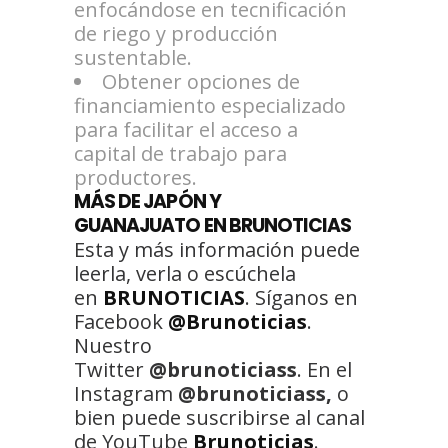
enfocándose en tecnificación
de riego y producción
sustentable.
Obtener opciones de
financiamiento especializado
para facilitar el acceso a
capital de trabajo para
productores.
MÁS
DE JAPÓN Y
GUANAJUATO
EN BRUNOTICIAS
Esta y más información puede
leerla, verla o escúchela
en
BRUNOTICIAS
. Síganos en
Facebook
@Brunoticias
.
Nuestro
Twitter
@brunoticiass
. En el
Instagram
@brunoticiass,
o
bien puede suscribirse al canal
de YouTube
Brunoticias
.