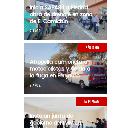
Inicia SAPAS La Piedad
obra de drenaje en zona
de El Camichín
2 AÑOS.
PÉNJAMO
Atropella camioneta a
motociclistas y se da a
la fuga en Pénjamo
2 AÑOS.
LA PIEDAD
Instalan junta de
gobierno del IMM La