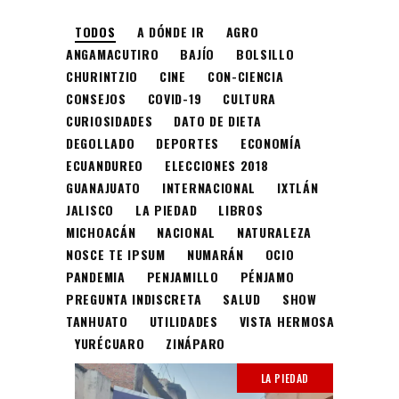
TODOS
A DÓNDE IR
AGRO
ANGAMACUTIRO
BAJÍO
BOLSILLO
CHURINTZIO
CINE
CON-CIENCIA
CONSEJOS
COVID-19
CULTURA
CURIOSIDADES
DATO DE DIETA
DEGOLLADO
DEPORTES
ECONOMÍA
ECUANDUREO
ELECCIONES 2018
GUANAJUATO
INTERNACIONAL
IXTLÁN
JALISCO
LA PIEDAD
LIBROS
MICHOACÁN
NACIONAL
NATURALEZA
NOSCE TE IPSUM
NUMARÁN
OCIO
PANDEMIA
PENJAMILLO
PÉNJAMO
PREGUNTA INDISCRETA
SALUD
SHOW
TANHUATO
UTILIDADES
VISTA HERMOSA
YURÉCUARO
ZINÁPARO
LA PIEDAD