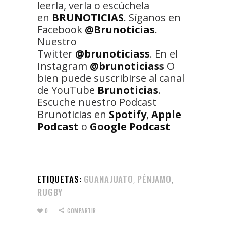
leerla, verla o escúchela
en
BRUNOTICIAS
. Síganos en
Facebook
@Brunoticias
.
Nuestro
Twitter
@brunoticiass
. En el
Instagram
@brunoticias
s
O
bien puede suscribirse al canal
de YouTube
Brunoticias
.
Escuche nuestro Podcast
Brunoticias en
Spotify
,
Apple
Podcast
o
Google Podcast
ETIQUETAS:
GUANAJUATO
PÉNJAMO
,
,
RUGBY
0
COMPARTIR