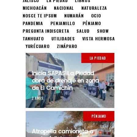
JALISCO
LA PIEDAD
LIBROS
MICHOACÁN
NACIONAL
NATURALEZA
NOSCE TE IPSUM
NUMARÁN
OCIO
PANDEMIA
PENJAMILLO
PÉNJAMO
PREGUNTA INDISCRETA
SALUD
SHOW
TANHUATO
UTILIDADES
VISTA HERMOSA
YURÉCUARO
ZINÁPARO
LA PIEDAD
Inicia SAPAS La Piedad
obra de drenaje en zona
de El Camichín
2 AÑOS.
PÉNJAMO
Atropella camioneta a