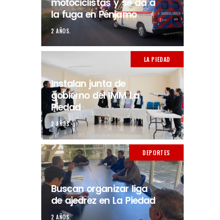
motociclistas y se da a
la fuga en Pénjamo
2 AÑOS.
LA PIEDAD
Instalan junta de
gobierno del IMM La
Piedad
2 AÑOS.
DEPORTES
Buscan organizar liga
de ajedrez en La Piedad
2 AÑOS.