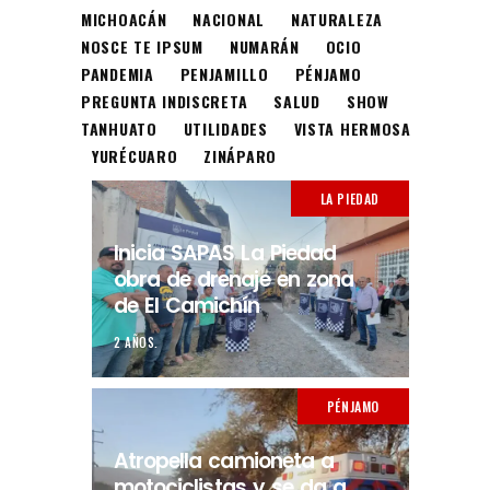
MICHOACÁN
NACIONAL
NATURALEZA
NOSCE TE IPSUM
NUMARÁN
OCIO
PANDEMIA
PENJAMILLO
PÉNJAMO
PREGUNTA INDISCRETA
SALUD
SHOW
TANHUATO
UTILIDADES
VISTA HERMOSA
YURÉCUARO
ZINÁPARO
LA PIEDAD
Inicia SAPAS La Piedad
obra de drenaje en zona
de El Camichín
2 AÑOS.
PÉNJAMO
Atropella camioneta a
motociclistas y se da a