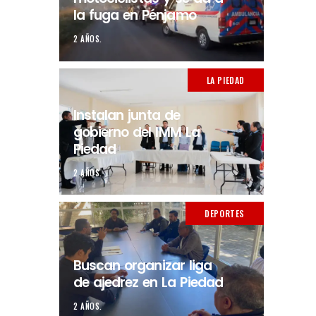
la fuga en Pénjamo
2 AÑOS.
LA PIEDAD
Instalan junta de
gobierno del IMM La
Piedad
2 AÑOS.
DEPORTES
Buscan organizar liga
de ajedrez en La Piedad
2 AÑOS.