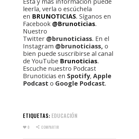
Esta y más información puede
leerla, verla o escúchela
en
BRUNOTICIAS
. Síganos en
Facebook
@Brunoticias
.
Nuestro
Twitter
@brunoticiass
. En el
Instagram
@brunoticiass,
o
bien puede suscribirse al canal
de YouTube
Brunoticias
.
Escuche nuestro Podcast
Brunoticias en
Spotify
,
Apple
Podcast
o
Google Podcast
.
ETIQUETAS:
EDUCACIÓN
0
COMPARTIR