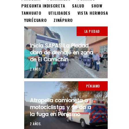
PREGUNTA INDISCRETA
SALUD
SHOW
TANHUATO
UTILIDADES
VISTA HERMOSA
YURÉCUARO
ZINÁPARO
LA PIEDAD
Inicia SAPAS La Piedad
obra de drenaje en zona
de El Camichín
2 AÑOS.
PÉNJAMO
Atropella camioneta a
motociclistas y se da a
la fuga en Pénjamo
2 AÑOS.