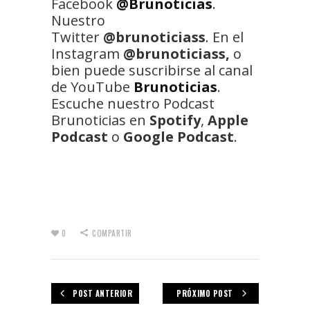
Facebook
@Brunoticias
.
Nuestro
Twitter
@brunoticiass
. En el
Instagram
@brunoticiass,
o
bien puede suscribirse al canal
de YouTube
Brunoticias
.
Escuche nuestro Podcast
Brunoticias en
Spotify
,
Apple
Podcast
o
Google Podcast
.
0
COMPARTIR
POST ANTERIOR
PRÓXIMO POST