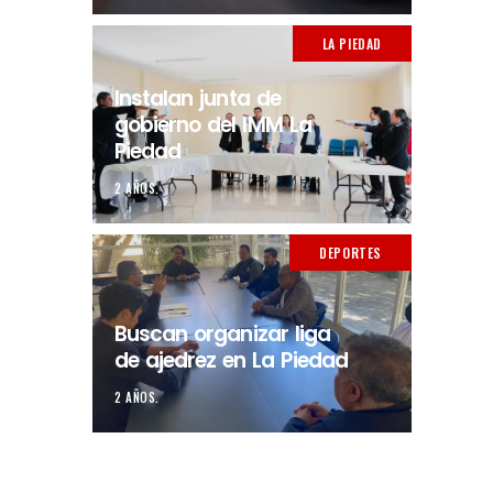
LA PIEDAD
Instalan junta de
gobierno del IMM La
Piedad
2 AÑOS.
DEPORTES
Buscan organizar liga
de ajedrez en La Piedad
2 AÑOS.