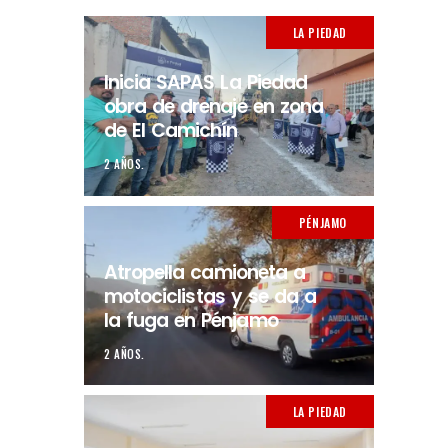
LA PIEDAD
Inicia SAPAS La Piedad
obra de drenaje en zona
de El Camichín
2 AÑOS.
PÉNJAMO
Atropella camioneta a
motociclistas y se da a
la fuga en Pénjamo
2 AÑOS.
LA PIEDAD