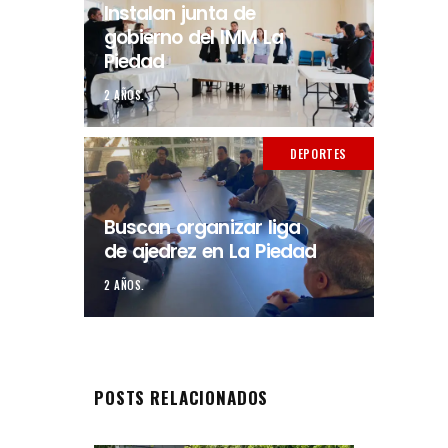
Instalan junta de
gobierno del IMM La
Piedad
2 AÑOS.
DEPORTES
Buscan organizar liga
de ajedrez en La Piedad
2 AÑOS.
POSTS RELACIONADOS