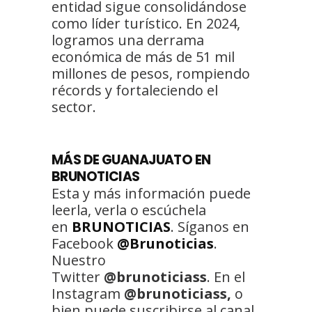
entidad sigue consolidándose
como líder turístico. En 2024,
logramos una derrama
económica de más de 51 mil
millones de pesos, rompiendo
récords y fortaleciendo el
sector.
MÁS
DE GUANAJUATO
EN
BRUNOTICIAS
Esta y más información puede
leerla, verla o escúchela
en
BRUNOTICIAS
. Síganos en
Facebook
@Brunoticias
.
Nuestro
Twitter
@brunoticiass
. En el
Instagram
@brunoticiass,
o
bien puede suscribirse al canal