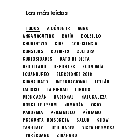
Las más leídas
TODOS
A DÓNDE IR
AGRO
ANGAMACUTIRO
BAJÍO
BOLSILLO
CHURINTZIO
CINE
CON-CIENCIA
CONSEJOS
COVID-19
CULTURA
CURIOSIDADES
DATO DE DIETA
DEGOLLADO
DEPORTES
ECONOMÍA
ECUANDUREO
ELECCIONES 2018
GUANAJUATO
INTERNACIONAL
IXTLÁN
JALISCO
LA PIEDAD
LIBROS
MICHOACÁN
NACIONAL
NATURALEZA
NOSCE TE IPSUM
NUMARÁN
OCIO
PANDEMIA
PENJAMILLO
PÉNJAMO
PREGUNTA INDISCRETA
SALUD
SHOW
TANHUATO
UTILIDADES
VISTA HERMOSA
YURÉCUARO
ZINÁPARO