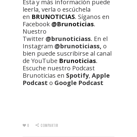
Esta y más información puede
leerla, verla o escúchela
en
BRUNOTICIAS
. Síganos en
Facebook
@Brunoticias
.
Nuestro
Twitter
@brunoticiass
. En el
Instagram
@brunoticiass,
o
bien puede suscribirse al canal
de YouTube
Brunoticias
.
Escuche nuestro Podcast
Brunoticias en
Spotify
,
Apple
Podcast
o
Google Podcast
0
COMPARTIR