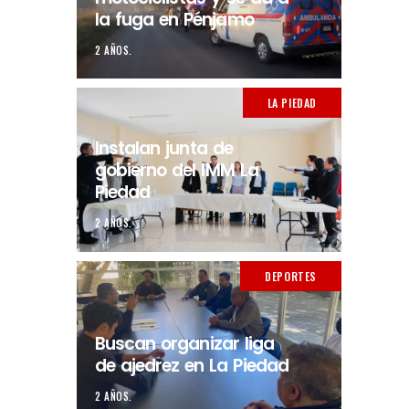
la fuga en Pénjamo
2 AÑOS.
LA PIEDAD
Instalan junta de
gobierno del IMM La
Piedad
2 AÑOS.
DEPORTES
Buscan organizar liga
de ajedrez en La Piedad
2 AÑOS.