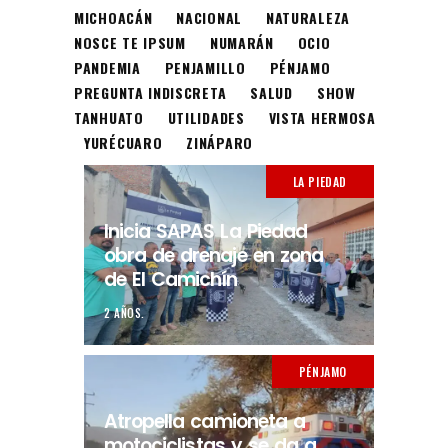
MICHOACÁN
NACIONAL
NATURALEZA
NOSCE TE IPSUM
NUMARÁN
OCIO
PANDEMIA
PENJAMILLO
PÉNJAMO
PREGUNTA INDISCRETA
SALUD
SHOW
TANHUATO
UTILIDADES
VISTA HERMOSA
YURÉCUARO
ZINÁPARO
LA PIEDAD
Inicia SAPAS La Piedad
obra de drenaje en zona
de El Camichín
2 AÑOS.
PÉNJAMO
Atropella camioneta a
motociclistas y se da a