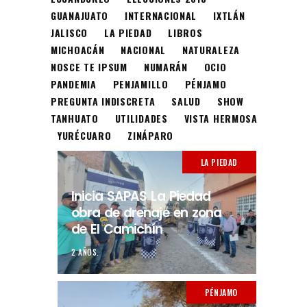
GUANAJUATO
INTERNACIONAL
IXTLÁN
JALISCO
LA PIEDAD
LIBROS
MICHOACÁN
NACIONAL
NATURALEZA
NOSCE TE IPSUM
NUMARÁN
OCIO
PANDEMIA
PENJAMILLO
PÉNJAMO
PREGUNTA INDISCRETA
SALUD
SHOW
TANHUATO
UTILIDADES
VISTA HERMOSA
YURÉCUARO
ZINÁPARO
LA PIEDAD
Inicia SAPAS La Piedad
obra de drenaje en zona
de El Camichín
2 AÑOS.
PÉNJAMO