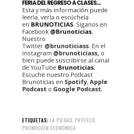
FERIA DEL REGRESO A CLASES…
Esta y más información puede
leerla, verla o escúchela
en
BRUNOTICIAS
. Síganos en
Facebook
@Brunoticias
.
Nuestro
Twitter
@brunoticiass
. En el
Instagram
@brunoticiass,
o
bien puede suscribirse al canal
de YouTube
Brunoticias
.
Escuche nuestro Podcast
Brunoticias en
Spotify
,
Apple
Podcast
o
Google Podcast
.
ETIQUETAS:
LA PIEDAD
PROFECO
,
,
PROMOCIÓN ECONÓMICA