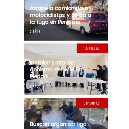
Atropella camioneta a
motociclistas y se da a
la fuga en Pénjamo
2 AÑOS.
LA PIEDAD
Instalan junta de
gobierno del IMM La
Piedad
2 AÑOS.
DEPORTES
Buscan organizar liga