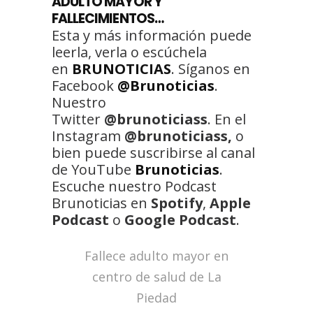
ADULTO MAYOR Y
FALLECIMIENTOS…
Esta y más información puede
leerla, verla o escúchela
en
BRUNOTICIAS
. Síganos en
Facebook
@Brunoticias
.
Nuestro
Twitter
@brunoticiass
. En el
Instagram
@brunoticiass,
o
bien puede suscribirse al canal
de YouTube
Brunoticias
.
Escuche nuestro Podcast
Brunoticias en
Spotify
,
Apple
Podcast
o
Google Podcast
.
Fallece adulto mayor en
centro de salud de La
Piedad