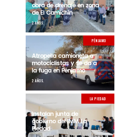
obra de drenaje en zona
de El Camichín
2 AÑOS.
PÉNJAMO
Atropella camioneta a
motociclistas y se da a
la fuga en Pénjamo
2 AÑOS.
LA PIEDAD
Instalan junta de
gobierno del IMM La
Piedad