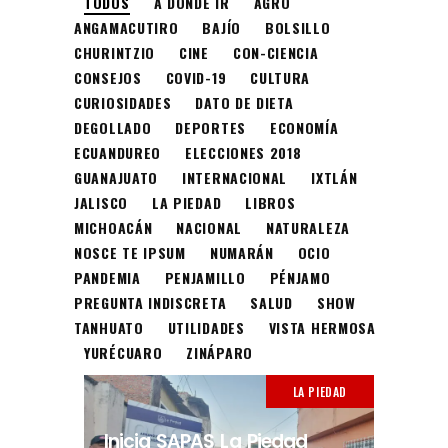
TODOS
A DÓNDE IR
AGRO
ANGAMACUTIRO
BAJÍO
BOLSILLO
CHURINTZIO
CINE
CON-CIENCIA
CONSEJOS
COVID-19
CULTURA
CURIOSIDADES
DATO DE DIETA
DEGOLLADO
DEPORTES
ECONOMÍA
ECUANDUREO
ELECCIONES 2018
GUANAJUATO
INTERNACIONAL
IXTLÁN
JALISCO
LA PIEDAD
LIBROS
MICHOACÁN
NACIONAL
NATURALEZA
NOSCE TE IPSUM
NUMARÁN
OCIO
PANDEMIA
PENJAMILLO
PÉNJAMO
PREGUNTA INDISCRETA
SALUD
SHOW
TANHUATO
UTILIDADES
VISTA HERMOSA
YURÉCUARO
ZINÁPARO
LA PIEDAD
Inicia SAPAS La Piedad