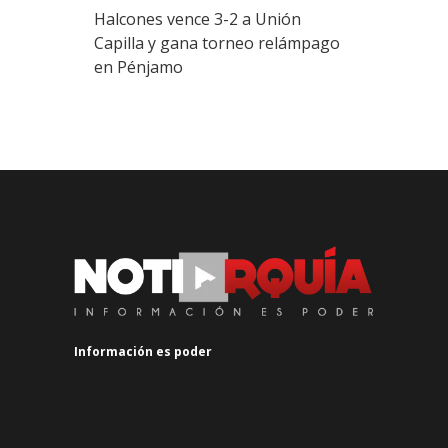
Halcones vence 3-2 a Unión
Capilla y gana torneo relámpago
en Pénjamo
Información es poder