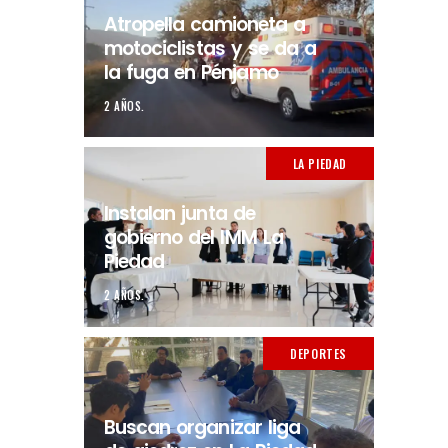
Atropella camioneta a
motociclistas y se da a
la fuga en Pénjamo
2 AÑOS.
LA PIEDAD
Instalan junta de
gobierno del IMM La
Piedad
2 AÑOS.
DEPORTES
Buscan organizar liga