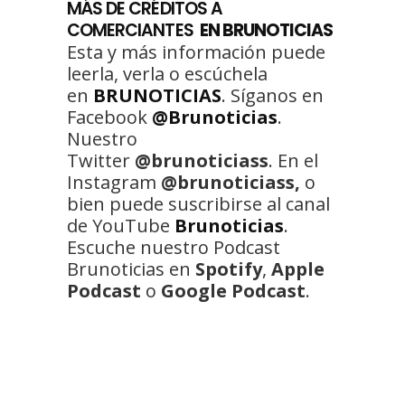
MÁS DE CRÉDITOS A
COMERCIANTES
EN BRUNOTICIAS
Esta y más información puede
leerla, verla o escúchela
en
BRUNOTICIAS
. Síganos en
Facebook
@Brunoticias
.
Nuestro
Twitter
@brunoticiass
. En el
Instagram
@brunoticiass,
o
bien puede suscribirse al canal
de YouTube
Brunoticias
.
Escuche nuestro Podcast
Brunoticias en
Spotify
,
Apple
Podcast
o
Google Podcast
.