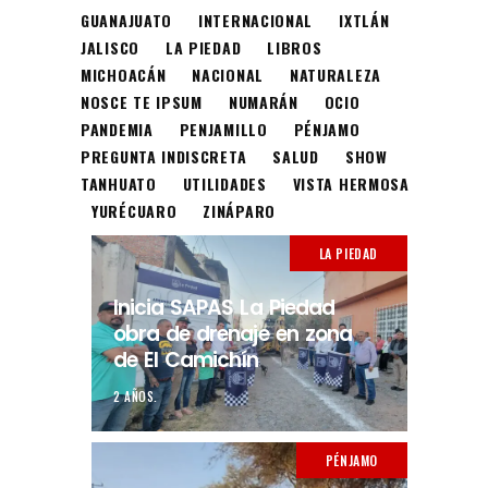
GUANAJUATO
INTERNACIONAL
IXTLÁN
JALISCO
LA PIEDAD
LIBROS
MICHOACÁN
NACIONAL
NATURALEZA
NOSCE TE IPSUM
NUMARÁN
OCIO
PANDEMIA
PENJAMILLO
PÉNJAMO
PREGUNTA INDISCRETA
SALUD
SHOW
TANHUATO
UTILIDADES
VISTA HERMOSA
YURÉCUARO
ZINÁPARO
LA PIEDAD
Inicia SAPAS La Piedad
obra de drenaje en zona
de El Camichín
2 AÑOS.
PÉNJAMO