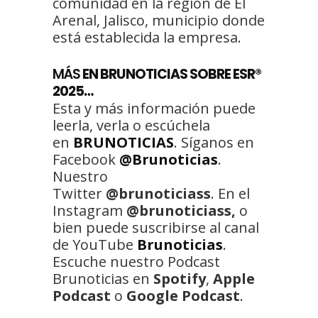
comunidad en la región de El
Arenal, Jalisco, municipio donde
está establecida la empresa.
MÁS
EN BRUNOTICIAS SOBRE ESR®️
2025…
Esta y más información puede
leerla, verla o escúchela
en
BRUNOTICIAS
. Síganos en
Facebook
@Brunoticias
.
Nuestro
Twitter
@brunoticiass
. En el
Instagram
@brunoticiass,
o
bien puede suscribirse al canal
de YouTube
Brunoticias
.
Escuche nuestro Podcast
Brunoticias en
Spotify
,
Apple
Podcast
o
Google Podcast
.