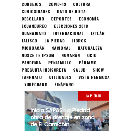
CONSEJOS
COVID-19
CULTURA
CURIOSIDADES
DATO DE DIETA
DEGOLLADO
DEPORTES
ECONOMÍA
ECUANDUREO
ELECCIONES 2018
GUANAJUATO
INTERNACIONAL
IXTLÁN
JALISCO
LA PIEDAD
LIBROS
MICHOACÁN
NACIONAL
NATURALEZA
NOSCE TE IPSUM
NUMARÁN
OCIO
PANDEMIA
PENJAMILLO
PÉNJAMO
PREGUNTA INDISCRETA
SALUD
SHOW
TANHUATO
UTILIDADES
VISTA HERMOSA
YURÉCUARO
ZINÁPARO
LA PIEDAD
Inicia SAPAS La Piedad
obra de drenaje en zona
de El Camichín