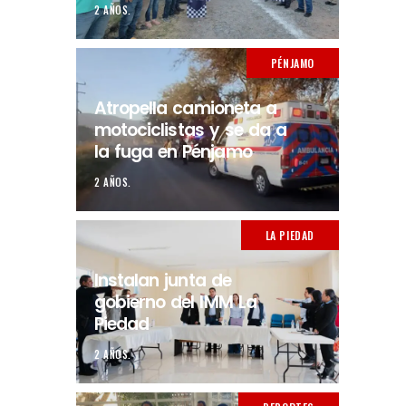
2 AÑOS.
PÉNJAMO
Atropella camioneta a
motociclistas y se da a
la fuga en Pénjamo
2 AÑOS.
LA PIEDAD
Instalan junta de
gobierno del IMM La
Piedad
2 AÑOS.