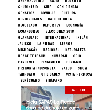
ANGAMACUTIRO
BAJÍO
BOLSILLO
CHURINTZIO
CINE
CON-CIENCIA
CONSEJOS
COVID-19
CULTURA
CURIOSIDADES
DATO DE DIETA
DEGOLLADO
DEPORTES
ECONOMÍA
ECUANDUREO
ELECCIONES 2018
GUANAJUATO
INTERNACIONAL
IXTLÁN
JALISCO
LA PIEDAD
LIBROS
MICHOACÁN
NACIONAL
NATURALEZA
NOSCE TE IPSUM
NUMARÁN
OCIO
PANDEMIA
PENJAMILLO
PÉNJAMO
PREGUNTA INDISCRETA
SALUD
SHOW
TANHUATO
UTILIDADES
VISTA HERMOSA
YURÉCUARO
ZINÁPARO
LA PIEDAD
Inicia SAPAS La Piedad
obra de drenaje en zona