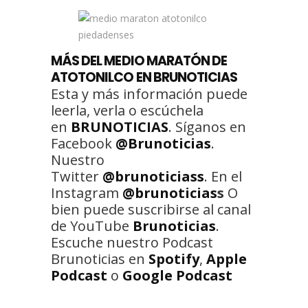
MÁS DEL MEDIO MARATÓN DE
ATOTONILCO EN BRUNOTICIAS
Esta y más información puede
leerla, verla o escúchela
en
BRUNOTICIAS
. Síganos en
Facebook
@Brunoticias
.
Nuestro
Twitter
@brunoticiass
. En el
Instagram
@brunoticias
s
O
bien puede suscribirse al canal
de YouTube
Brunoticias
.
Escuche nuestro Podcast
Brunoticias en
Spotify
,
Apple
Podcast
o
Google Podcast