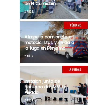
de El Camichín
2 AÑOS.
PÉNJAMO
Atropella camioneta a
motociclistas y se da a
la fuga en Pénjamo
2 AÑOS.
LA PIEDAD
Instalan junta de
gobierno del IMM La
Piedad
2 AÑOS.