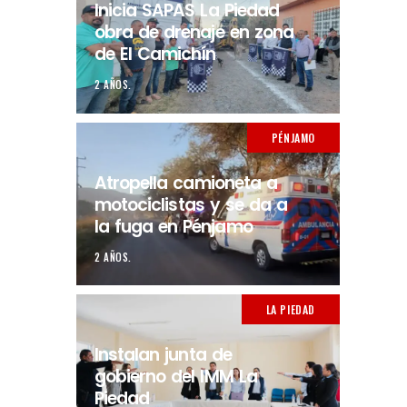
Inicia SAPAS La Piedad
obra de drenaje en zona
de El Camichín
2 AÑOS.
PÉNJAMO
Atropella camioneta a
motociclistas y se da a
la fuga en Pénjamo
2 AÑOS.
LA PIEDAD
Instalan junta de
gobierno del IMM La
Piedad