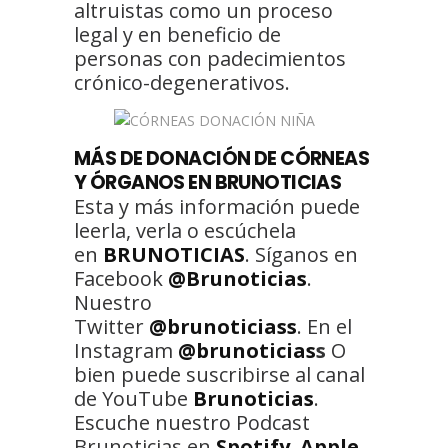
altruistas como un proceso
legal y en beneficio de
personas con padecimientos
crónico-degenerativos.
MÁS DE DONACIÓN DE CÓRNEAS
Y ÓRGANOS EN BRUNOTICIAS
Esta y más información puede
leerla, verla o escúchela
en
BRUNOTICIAS
. Síganos en
Facebook
@Brunoticias
.
Nuestro
Twitter
@brunoticiass
. En el
Instagram
@brunoticias
s
O
bien puede suscribirse al canal
de YouTube
Brunoticias
.
Escuche nuestro Podcast
Brunoticias en
Spotify
,
Apple