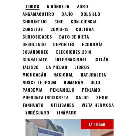
TODOS
A DÓNDE IR
AGRO
ANGAMACUTIRO
BAJÍO
BOLSILLO
CHURINTZIO
CINE
CON-CIENCIA
CONSEJOS
COVID-19
CULTURA
CURIOSIDADES
DATO DE DIETA
DEGOLLADO
DEPORTES
ECONOMÍA
ECUANDUREO
ELECCIONES 2018
GUANAJUATO
INTERNACIONAL
IXTLÁN
JALISCO
LA PIEDAD
LIBROS
MICHOACÁN
NACIONAL
NATURALEZA
NOSCE TE IPSUM
NUMARÁN
OCIO
PANDEMIA
PENJAMILLO
PÉNJAMO
PREGUNTA INDISCRETA
SALUD
SHOW
TANHUATO
UTILIDADES
VISTA HERMOSA
YURÉCUARO
ZINÁPARO
LA PIEDAD