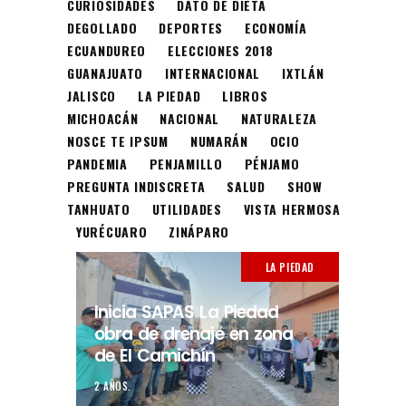
CURIOSIDADES
DATO DE DIETA
DEGOLLADO
DEPORTES
ECONOMÍA
ECUANDUREO
ELECCIONES 2018
GUANAJUATO
INTERNACIONAL
IXTLÁN
JALISCO
LA PIEDAD
LIBROS
MICHOACÁN
NACIONAL
NATURALEZA
NOSCE TE IPSUM
NUMARÁN
OCIO
PANDEMIA
PENJAMILLO
PÉNJAMO
PREGUNTA INDISCRETA
SALUD
SHOW
TANHUATO
UTILIDADES
VISTA HERMOSA
YURÉCUARO
ZINÁPARO
LA PIEDAD
Inicia SAPAS La Piedad
obra de drenaje en zona
de El Camichín
2 AÑOS.