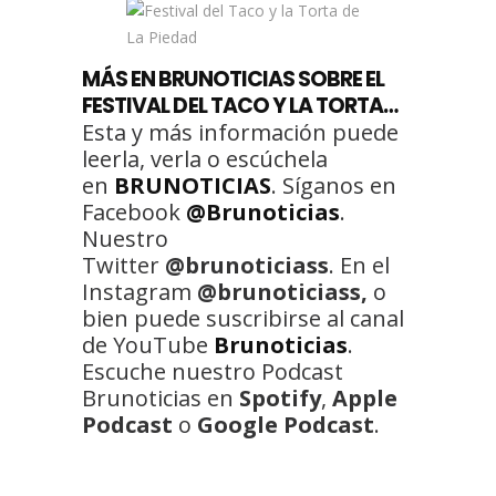
MÁS EN BRUNOTICIAS SOBRE EL
FESTIVAL DEL TACO Y LA TORTA…
Esta y más información puede
leerla, verla o escúchela
en
BRUNOTICIAS
. Síganos en
Facebook
@Brunoticias
.
Nuestro
Twitter
@brunoticiass
. En el
Instagram
@brunoticiass,
o
bien puede suscribirse al canal
de YouTube
Brunoticias
.
Escuche nuestro Podcast
Brunoticias en
Spotify
,
Apple
Podcast
o
Google Podcast
.