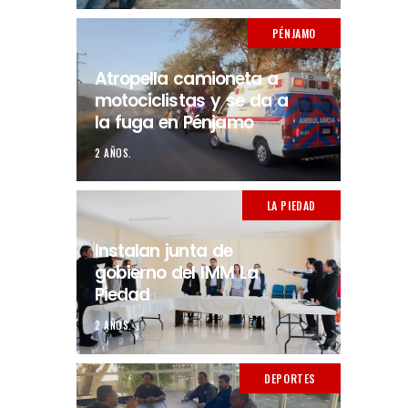
PÉNJAMO
Atropella camioneta a
motociclistas y se da a
la fuga en Pénjamo
2 AÑOS.
LA PIEDAD
Instalan junta de
gobierno del IMM La
Piedad
2 AÑOS.
DEPORTES