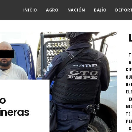
INICIO
AGRO
NACIÓN
BAJÍO
DEPOR
T
B
CI
CU
DE
EL
to
I
MI
ineras
TE
PE
S