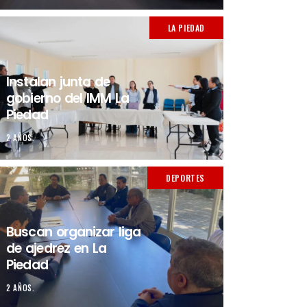
LA PIEDAD
Instalan junta de
gobierno del IMM La
Piedad
2 AÑOS.
DEPORTES
Buscan organizar liga
de ajedrez en La
Piedad
2 AÑOS.