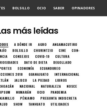
TES
BOLSILLO
OCIO
SABER
OPINADORES
Las más leídas
ODOS
A DÓNDE IR
AGRO
ANGAMACUTIRO
AJÍO
BOLSILLO
CHURINTZIO
CINE
CON-
ENCIA
CONSEJOS
COVID-19
CULTURA
RIOSIDADES
DATO DE DIETA
DEGOLLADO
PORTES
ECONOMÍA
ECUANDUREO
ECCIONES 2018
GUANAJUATO
INTERNACIONAL
XTLÁN
JALISCO
LA PIEDAD
LIBROS
CHOACÁN
NACIONAL
NATURALEZA
NOSCE
 IPSUM
NUMARÁN
OCIO
PANDEMIA
NJAMILLO
PÉNJAMO
PREGUNTA INDISCRETA
ALUD
SHOW
TANHUATO
UTILIDADES