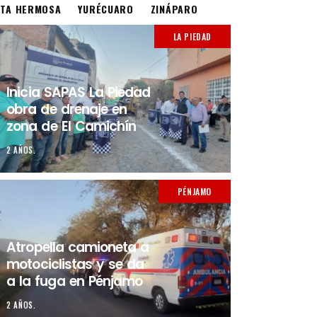
STA HERMOSA
YURÉCUARO
ZINÁPARO
LA PIEDAD
Inicia SAPAS La Piedad
obra de drenaje en
zona de El Camichín
2 AÑOS.
PÉNJAMO
Atropella camioneta a
motociclistas y se da
a la fuga en Pénjamo
2 AÑOS.