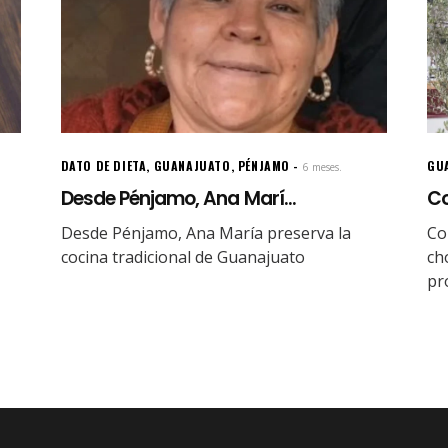
DATO DE DIETA
,
GUANAJUATO
,
PÉNJAMO
GU
6 meses.
Desde Pénjamo, Ana Marí...
Co
Desde Pénjamo, Ana María preserva la
Co
cocina tradicional de Guanajuato
ch
pr