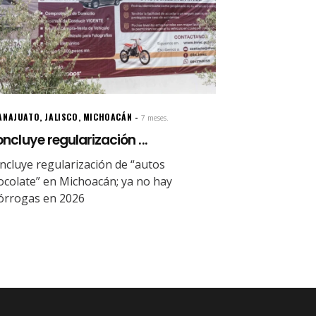
ANAJUATO
,
JALISCO
,
MICHOACÁN
7 meses.
ncluye regularización ...
ncluye regularización de “autos
ocolate” en Michoacán; ya no hay
órrogas en 2026