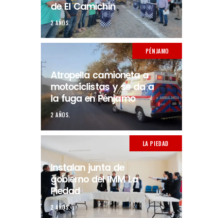
de El Camichín
2 AÑOS.
PÉNJAMO
Atropella camioneta a
motociclistas y se da a
la fuga en Pénjamo
2 AÑOS.
LA PIEDAD
Instalan junta de
gobierno del IMM La
Piedad
2 AÑOS.