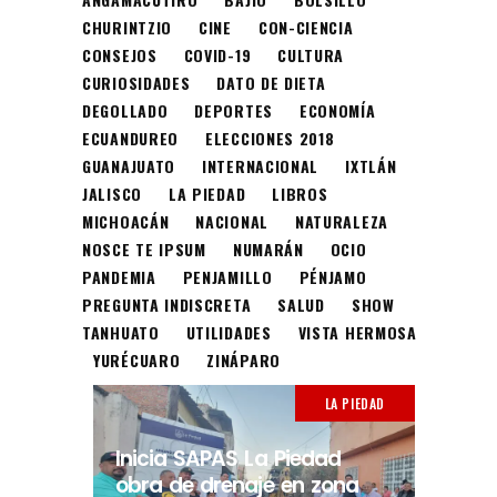
CHURINTZIO
CINE
CON-CIENCIA
CONSEJOS
COVID-19
CULTURA
CURIOSIDADES
DATO DE DIETA
DEGOLLADO
DEPORTES
ECONOMÍA
ECUANDUREO
ELECCIONES 2018
GUANAJUATO
INTERNACIONAL
IXTLÁN
JALISCO
LA PIEDAD
LIBROS
MICHOACÁN
NACIONAL
NATURALEZA
NOSCE TE IPSUM
NUMARÁN
OCIO
PANDEMIA
PENJAMILLO
PÉNJAMO
PREGUNTA INDISCRETA
SALUD
SHOW
TANHUATO
UTILIDADES
VISTA HERMOSA
YURÉCUARO
ZINÁPARO
LA PIEDAD
Inicia SAPAS La Piedad
obra de drenaje en zona