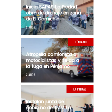
Inicia SAPAS La Piedad
obra de drenaje en zona
de El Camichín
2 AÑOS.
PÉNJAMO
Atropella camioneta a
motociclistas y se da a
la fuga en Pénjamo
2 AÑOS.
LA PIEDAD
Instalan junta de
gobierno del IMM La