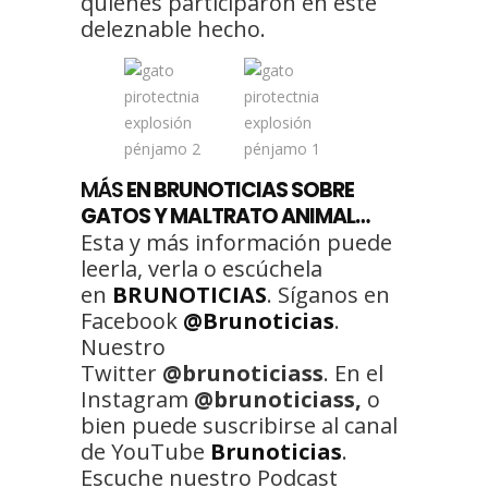
quienes participaron en este
deleznable hecho.
MÁS
EN BRUNOTICIAS SOBRE
GATOS Y MALTRATO ANIMAL…
Esta y más información puede
leerla, verla o escúchela
en
BRUNOTICIAS
. Síganos en
Facebook
@Brunoticias
.
Nuestro
Twitter
@brunoticiass
. En el
Instagram
@brunoticiass,
o
bien puede suscribirse al canal
de YouTube
Brunoticias
.
Escuche nuestro Podcast