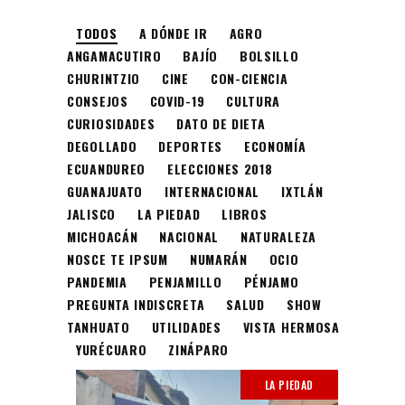
TODOS
A DÓNDE IR
AGRO
ANGAMACUTIRO
BAJÍO
BOLSILLO
CHURINTZIO
CINE
CON-CIENCIA
CONSEJOS
COVID-19
CULTURA
CURIOSIDADES
DATO DE DIETA
DEGOLLADO
DEPORTES
ECONOMÍA
ECUANDUREO
ELECCIONES 2018
GUANAJUATO
INTERNACIONAL
IXTLÁN
JALISCO
LA PIEDAD
LIBROS
MICHOACÁN
NACIONAL
NATURALEZA
NOSCE TE IPSUM
NUMARÁN
OCIO
PANDEMIA
PENJAMILLO
PÉNJAMO
PREGUNTA INDISCRETA
SALUD
SHOW
TANHUATO
UTILIDADES
VISTA HERMOSA
YURÉCUARO
ZINÁPARO
LA PIEDAD