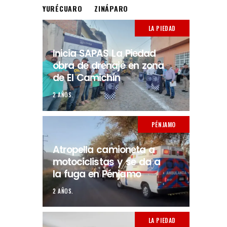
YURÉCUARO
ZINÁPARO
LA PIEDAD
Inicia SAPAS La Piedad
obra de drenaje en zona
de El Camichín
2 AÑOS.
PÉNJAMO
Atropella camioneta a
motociclistas y se da a
la fuga en Pénjamo
2 AÑOS.
LA PIEDAD