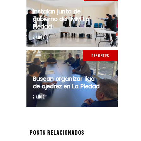
Instalan junta de
gobierno del IMM La
Piedad
2 AÑOS.
DEPORTES
Buscan organizar liga
de ajedrez en La Piedad
2 AÑOS.
POSTS RELACIONADOS