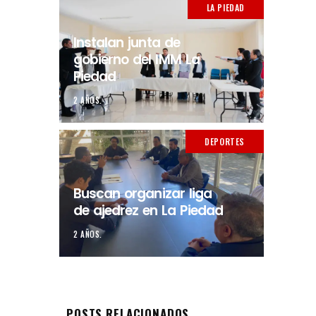
LA PIEDAD
Instalan junta de
gobierno del IMM La
Piedad
2 AÑOS.
DEPORTES
Buscan organizar liga
de ajedrez en La Piedad
2 AÑOS.
POSTS RELACIONADOS