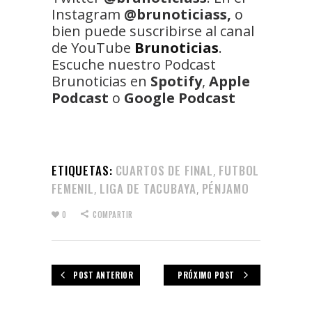
Instagram
@brunoticiass,
o
bien puede suscribirse al canal
de YouTube
Brunoticias
.
Escuche nuestro Podcast
Brunoticias en
Spotify
,
Apple
Podcast
o
Google Podcast
ETIQUETAS:
CUARTOS DE FINAL
FUTBOL
,
FEMENIL
LIGA DE TACUBAYA
PÉNJAMO
,
,
0
COMPARTIR
POST ANTERIOR
PRÓXIMO POST