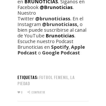
en
BRUNOTICIAS
. Síganos en
Facebook
@Brunoticias
.
Nuestro
Twitter
@brunoticiass
. En el
Instagram
@brunoticiass,
o
bien puede suscribirse al canal
de YouTube
Brunoticias
.
Escuche nuestro Podcast
Brunoticias en
Spotify
,
Apple
Podcast
o
Google Podcast
ETIQUETAS:
FUTBOL FEMENIL
LA
,
PIEDAD
0
COMPARTIR