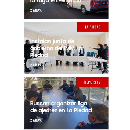
la fuga en Pénjamo
2 AÑOS.
LA PIEDAD
Instalan junta de
gobierno del IMM La
Piedad
2 AÑOS.
DEPORTES
Buscan organizar liga
de ajedrez en La Piedad
2 AÑOS.