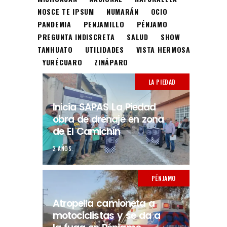
NOSCE TE IPSUM
NUMARÁN
OCIO
PANDEMIA
PENJAMILLO
PÉNJAMO
PREGUNTA INDISCRETA
SALUD
SHOW
TANHUATO
UTILIDADES
VISTA HERMOSA
YURÉCUARO
ZINÁPARO
LA PIEDAD
Inicia SAPAS La Piedad
obra de drenaje en zona
de El Camichín
2 AÑOS.
PÉNJAMO
Atropella camioneta a
motociclistas y se da a