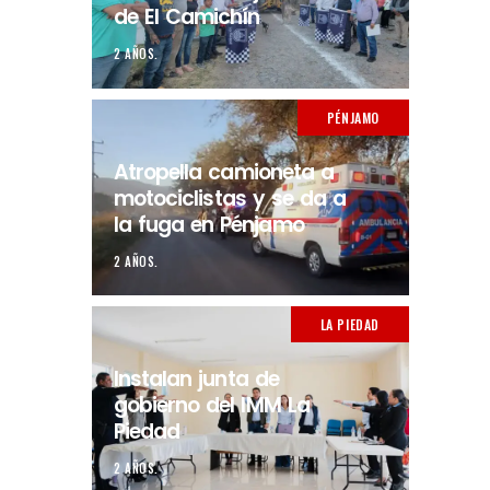
de El Camichín
2 AÑOS.
PÉNJAMO
Atropella camioneta a
motociclistas y se da a
la fuga en Pénjamo
2 AÑOS.
LA PIEDAD
Instalan junta de
gobierno del IMM La
Piedad
2 AÑOS.