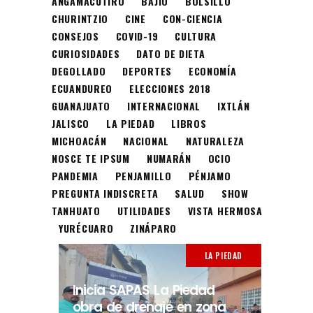
ANGAMACUTIRO
BAJÍO
BOLSILLO
CHURINTZIO
CINE
CON-CIENCIA
CONSEJOS
COVID-19
CULTURA
CURIOSIDADES
DATO DE DIETA
DEGOLLADO
DEPORTES
ECONOMÍA
ECUANDUREO
ELECCIONES 2018
GUANAJUATO
INTERNACIONAL
IXTLÁN
JALISCO
LA PIEDAD
LIBROS
MICHOACÁN
NACIONAL
NATURALEZA
NOSCE TE IPSUM
NUMARÁN
OCIO
PANDEMIA
PENJAMILLO
PÉNJAMO
PREGUNTA INDISCRETA
SALUD
SHOW
TANHUATO
UTILIDADES
VISTA HERMOSA
YURÉCUARO
ZINÁPARO
LA PIEDAD
Inicia SAPAS La Piedad
obra de drenaje en zona