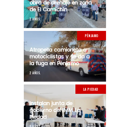
obra de drenaje en zona
de El Camichín
2 AÑOS.
PÉNJAMO
Atropella camioneta a
motociclistas y se da a
la fuga en Pénjamo
2 AÑOS.
LA PIEDAD
Instalan junta de
gobierno del IMM La
Piedad
2 AÑOS.