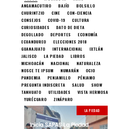
ANGAMACUTIRO
BAJÍO
BOLSILLO
CHURINTZIO
CINE
CON-CIENCIA
CONSEJOS
COVID-19
CULTURA
CURIOSIDADES
DATO DE DIETA
DEGOLLADO
DEPORTES
ECONOMÍA
ECUANDUREO
ELECCIONES 2018
GUANAJUATO
INTERNACIONAL
IXTLÁN
JALISCO
LA PIEDAD
LIBROS
MICHOACÁN
NACIONAL
NATURALEZA
NOSCE TE IPSUM
NUMARÁN
OCIO
PANDEMIA
PENJAMILLO
PÉNJAMO
PREGUNTA INDISCRETA
SALUD
SHOW
TANHUATO
UTILIDADES
VISTA HERMOSA
YURÉCUARO
ZINÁPARO
LA PIEDAD
Inicia SAPAS La Piedad