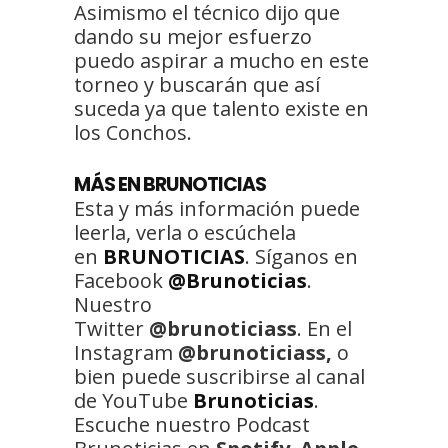
Asimismo el técnico dijo que
dando su mejor esfuerzo
puedo aspirar a mucho en este
torneo y buscarán que así
suceda ya que talento existe en
los Conchos.
MÁS EN BRUNOTICIAS
Esta y más información puede
leerla, verla o escúchela
en
BRUNOTICIAS
. Síganos en
Facebook
@Brunoticias
.
Nuestro
Twitter
@brunoticiass
. En el
Instagram
@brunoticiass,
o
bien puede suscribirse al canal
de YouTube
Brunoticias
.
Escuche nuestro Podcast