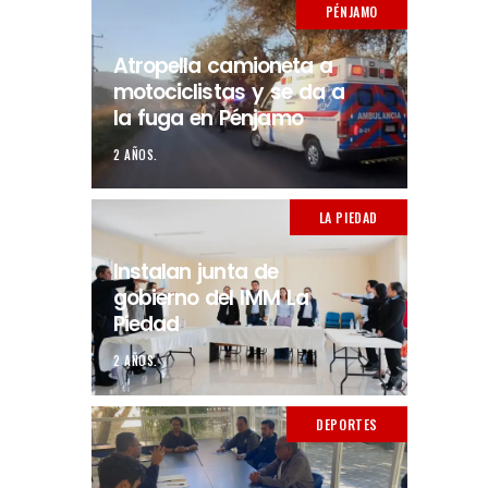
PÉNJAMO
Atropella camioneta a
motociclistas y se da a
la fuga en Pénjamo
2 AÑOS.
LA PIEDAD
Instalan junta de
gobierno del IMM La
Piedad
2 AÑOS.
DEPORTES