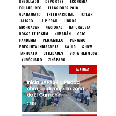
DEGOLLADO
DEPORTES
ECONOMÍA
ECUANDUREO
ELECCIONES 2018
GUANAJUATO
INTERNACIONAL
IXTLÁN
JALISCO
LA PIEDAD
LIBROS
MICHOACÁN
NACIONAL
NATURALEZA
NOSCE TE IPSUM
NUMARÁN
OCIO
PANDEMIA
PENJAMILLO
PÉNJAMO
PREGUNTA INDISCRETA
SALUD
SHOW
TANHUATO
UTILIDADES
VISTA HERMOSA
YURÉCUARO
ZINÁPARO
LA PIEDAD
Inicia SAPAS La Piedad
obra de drenaje en zona
de El Camichín
2 AÑOS.