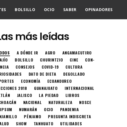
TES
BOLSILLO
OCIO
SABER
OPINADORES
Las más leídas
ODOS
A DÓNDE IR
AGRO
ANGAMACUTIRO
AJÍO
BOLSILLO
CHURINTZIO
CINE
CON-
ENCIA
CONSEJOS
COVID-19
CULTURA
RIOSIDADES
DATO DE DIETA
DEGOLLADO
PORTES
ECONOMÍA
ECUANDUREO
ECCIONES 2018
GUANAJUATO
INTERNACIONAL
XTLÁN
JALISCO
LA PIEDAD
LIBROS
CHOACÁN
NACIONAL
NATURALEZA
NOSCE
 IPSUM
NUMARÁN
OCIO
PANDEMIA
NJAMILLO
PÉNJAMO
PREGUNTA INDISCRETA
ALUD
SHOW
TANHUATO
UTILIDADES