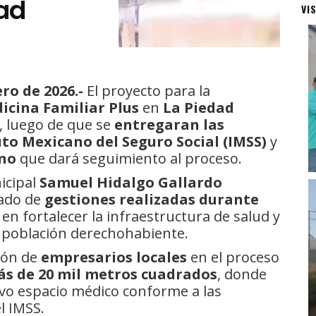
dad
VI
ro de 2026.-
El proyecto para la
icina Familiar Plus
en
La Piedad
, luego de que se
entregaran las
tuto Mexicano del Seguro Social (IMSS)
y
ano
que dará seguimiento al proceso.
icipal
Samuel Hidalgo Gallardo
tado de
gestiones realizadas durante
 en fortalecer la infraestructura de salud y
a población derechohabiente.
ción de
empresarios locales
en el proceso
s de 20 mil metros cuadrados
, donde
evo espacio médico conforme a las
l IMSS.