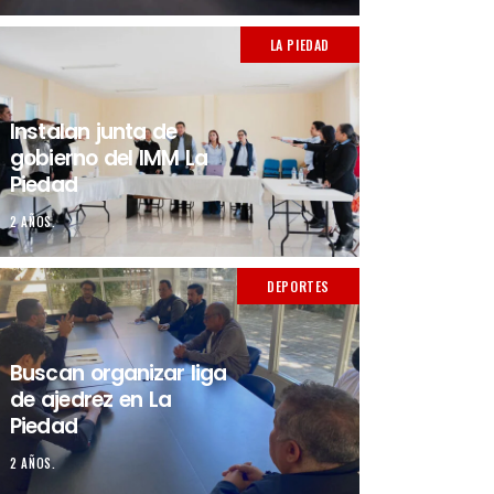
LA PIEDAD
Instalan junta de
gobierno del IMM La
Piedad
2 AÑOS.
DEPORTES
Buscan organizar liga
de ajedrez en La
Piedad
2 AÑOS.