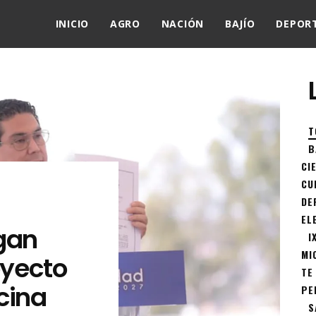
INICIO
AGRO
NACIÓN
BAJÍO
DEPOR
T
B
CI
CU
DE
EL
gan
I
MI
oyecto
TE
cina
PE
S