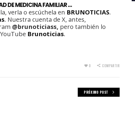
AD DE MEDICINA FAMILIAR …
la, verla o escúchela en
BRUNOTICIAS
.
as
. Nuestra cuenta de X, antes,
gram
@brunoticiass,
pero también lo
de YouTube
Brunoticias
.
0
COMPARTIR
PRÓXIMO POST