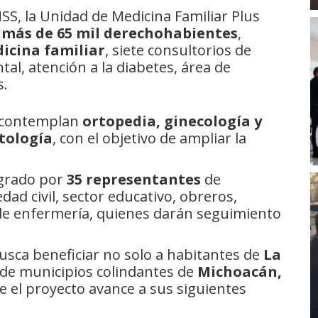
SS, la Unidad de Medicina Familiar Plus
 más de 65 mil derechohabientes
,
dicina familiar
, siete consultorios de
l, atención a la diabetes, área de
s.
e contemplan
ortopedia, ginecología y
atología
, con el objetivo de ampliar la
grado por
35 representantes
de
edad civil, sector educativo, obreros,
de enfermería, quienes darán seguimiento
usca beneficiar no solo a habitantes de
La
 de municipios colindantes de
Michoacán,
e el proyecto avance a sus siguientes