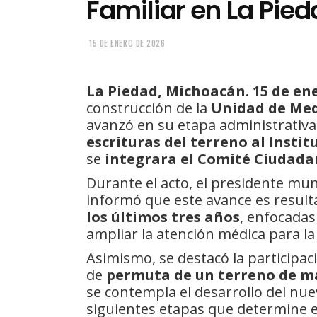
Familiar en La Pie
15 DE ENERO DE 2026
La Piedad, Michoacán. 15 de ene
construcción de la
Unidad de Med
avanzó en su etapa administrativa
escrituras del terreno al Insti
se
integrara el Comité Ciudad
Durante el acto, el presidente mun
informó que este avance es resul
los últimos tres años
, enfocadas
ampliar la atención médica para l
Asimismo, se destacó la participa
de
permuta de un terreno de má
se contempla el desarrollo del nu
siguientes etapas que determine e