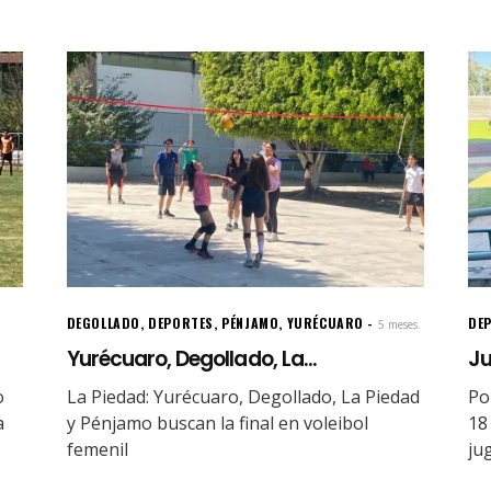
DEGOLLADO
,
DEPORTES
,
PÉNJAMO
,
YURÉCUARO
DE
5 meses.
Yurécuaro, Degollado, La...
Ju
o
La Piedad: Yurécuaro, Degollado, La Piedad
Po
a
y Pénjamo buscan la final en voleibol
18
femenil
ju