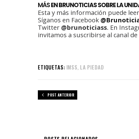
MÁS
EN BRUNOTICIAS SOBRE LA UNID
Esta y más información puede leer
Síganos en Facebook
@Brunotici
Twitter
@brunoticiass
. En Insta
invitamos a suscribirse al canal 
ETIQUETAS:
IMSS
LA PIEDAD
,
POST ANTERIOR
POSTS RELACIONADOS