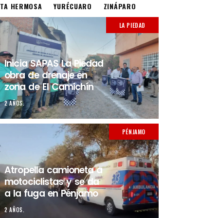
STA HERMOSA
YURÉCUARO
ZINÁPARO
LA PIEDAD
Inicia SAPAS La Piedad
obra de drenaje en
zona de El Camichín
2 AÑOS.
PÉNJAMO
Atropella camioneta a
motociclistas y se da
a la fuga en Pénjamo
2 AÑOS.