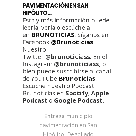
PAVIMENTACIÓN EN SAN
HIPÓLITO…
Esta y más información puede
leerla, verla o escúchela
en
BRUNOTICIAS
. Síganos en
Facebook
@Brunoticias
.
Nuestro
Twitter
@brunoticiass
. En el
Instagram
@brunoticiass,
o
bien puede suscribirse al canal
de YouTube
Brunoticias
.
Escuche nuestro Podcast
Brunoticias en
Spotify
,
Apple
Podcast
o
Google Podcast
.
Entrega municipio
pavimentación en San
Hipólito, Degollado