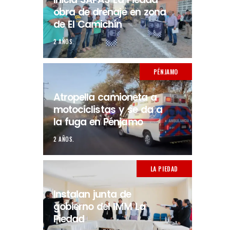
obra de drenaje en zona
de El Camichín
2 AÑOS.
PÉNJAMO
Atropella camioneta a
motociclistas y se da a
la fuga en Pénjamo
2 AÑOS.
LA PIEDAD
Instalan junta de
gobierno del IMM La
Piedad