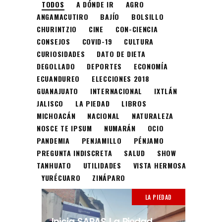
TODOS
A DÓNDE IR
AGRO
ANGAMACUTIRO
BAJÍO
BOLSILLO
CHURINTZIO
CINE
CON-CIENCIA
CONSEJOS
COVID-19
CULTURA
CURIOSIDADES
DATO DE DIETA
DEGOLLADO
DEPORTES
ECONOMÍA
ECUANDUREO
ELECCIONES 2018
GUANAJUATO
INTERNACIONAL
IXTLÁN
JALISCO
LA PIEDAD
LIBROS
MICHOACÁN
NACIONAL
NATURALEZA
NOSCE TE IPSUM
NUMARÁN
OCIO
PANDEMIA
PENJAMILLO
PÉNJAMO
PREGUNTA INDISCRETA
SALUD
SHOW
TANHUATO
UTILIDADES
VISTA HERMOSA
YURÉCUARO
ZINÁPARO
LA PIEDAD
Inicia SAPAS La Piedad