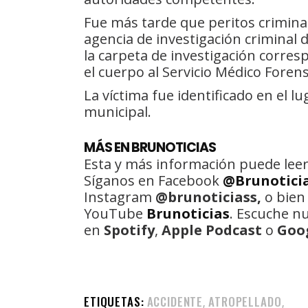
Fue más tarde que peritos criminal
agencia de investigación criminal d
la carpeta de investigación corre
el cuerpo al Servicio Médico Foren
La víctima fue identificado en el l
municipal.
MÁS EN BRUNOTICIAS
Esta y más información puede leer
Síganos en Facebook
@Brunotici
Instagram
@brunoticiass,
o bien
YouTube
Brunoticias
. Escuche n
en
Spotify
,
Apple Podcast
o
Goo
ETIQUETAS:
ACCIDENTE
ATROPELLADO
,
,