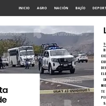
INICIO
AGRO
NACIÓN
BAJÍO
DEPOR
T
B
CI
CU
DE
EL
I
MI
sta
TE
de
PE
S