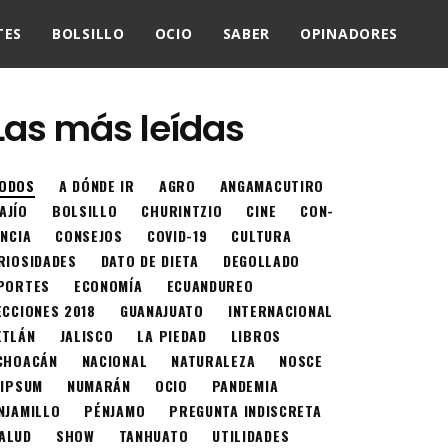
TES
BOLSILLO
OCIO
SABER
OPINADORES
Las más leídas
ODOS
A DÓNDE IR
AGRO
ANGAMACUTIRO
AJÍO
BOLSILLO
CHURINTZIO
CINE
CON-
ENCIA
CONSEJOS
COVID-19
CULTURA
RIOSIDADES
DATO DE DIETA
DEGOLLADO
PORTES
ECONOMÍA
ECUANDUREO
ECCIONES 2018
GUANAJUATO
INTERNACIONAL
XTLÁN
JALISCO
LA PIEDAD
LIBROS
CHOACÁN
NACIONAL
NATURALEZA
NOSCE
 IPSUM
NUMARÁN
OCIO
PANDEMIA
NJAMILLO
PÉNJAMO
PREGUNTA INDISCRETA
ALUD
SHOW
TANHUATO
UTILIDADES