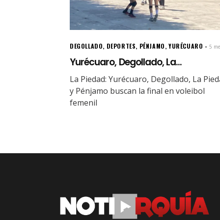
DEGOLLADO
,
DEPORTES
,
PÉNJAMO
,
YURÉCUARO
5 me
Yurécuaro, Degollado, La...
La Piedad: Yurécuaro, Degollado, La Pie
y Pénjamo buscan la final en voleibol
femenil