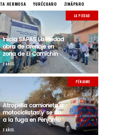
STA HERMOSA
YURÉCUARO
ZINÁPARO
LA PIEDAD
Inicia SAPAS La Piedad
obra de drenaje en
zona de El Camichín
2 AÑOS.
PÉNJAMO
Atropella camioneta a
motociclistas y se da
a la fuga en Pénjamo
2 AÑOS.