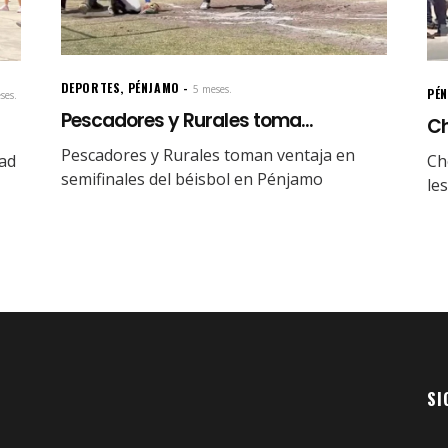
DEPORTES
,
PÉNJAMO
5 meses.
PÉ
ses.
Pescadores y Rurales toma...
Ch
Pescadores y Rurales toman ventaja en
dad
Ch
semifinales del béisbol en Pénjamo
le
SI