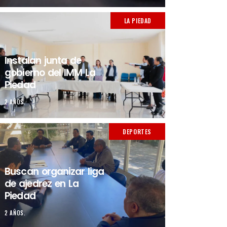
LA PIEDAD
Instalan junta de
gobierno del IMM La
Piedad
2 AÑOS.
DEPORTES
Buscan organizar liga
de ajedrez en La
Piedad
2 AÑOS.