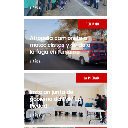
2 AÑOS.
PÉNJAMO
Atropella camioneta a
motociclistas y se da a
la fuga en Pénjamo
2 AÑOS.
LA PIEDAD
Instalan junta de
gobierno del IMM La
Piedad
2 AÑOS.