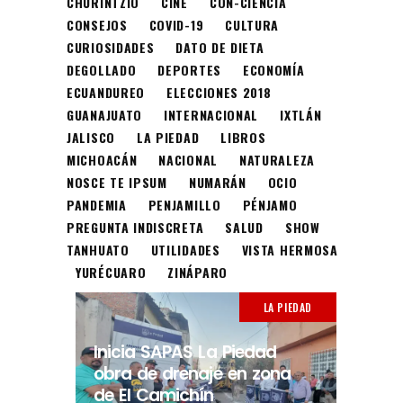
CHURINTZIO
CINE
CON-CIENCIA
CONSEJOS
COVID-19
CULTURA
CURIOSIDADES
DATO DE DIETA
DEGOLLADO
DEPORTES
ECONOMÍA
ECUANDUREO
ELECCIONES 2018
GUANAJUATO
INTERNACIONAL
IXTLÁN
JALISCO
LA PIEDAD
LIBROS
MICHOACÁN
NACIONAL
NATURALEZA
NOSCE TE IPSUM
NUMARÁN
OCIO
PANDEMIA
PENJAMILLO
PÉNJAMO
PREGUNTA INDISCRETA
SALUD
SHOW
TANHUATO
UTILIDADES
VISTA HERMOSA
YURÉCUARO
ZINÁPARO
LA PIEDAD
Inicia SAPAS La Piedad
obra de drenaje en zona
de El Camichín