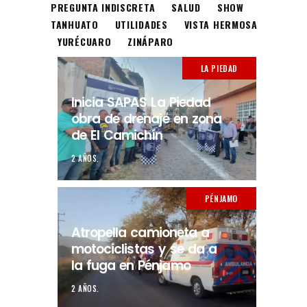
PREGUNTA INDISCRETA
SALUD
SHOW
TANHUATO
UTILIDADES
VISTA HERMOSA
YURÉCUARO
ZINÁPARO
LA PIEDAD
Inicia SAPAS La Piedad
obra de drenaje en zona
de El Camichín
2 AÑOS.
PÉNJAMO
Atropella camioneta a
motociclistas y se da a
la fuga en Pénjamo
2 AÑOS.