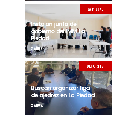
LA PIEDAD
Instalan junta de
gobierno del IMM La
Piedad
2 AÑOS.
DEPORTES
Buscan organizar liga
de ajedrez en La Piedad
2 AÑOS.