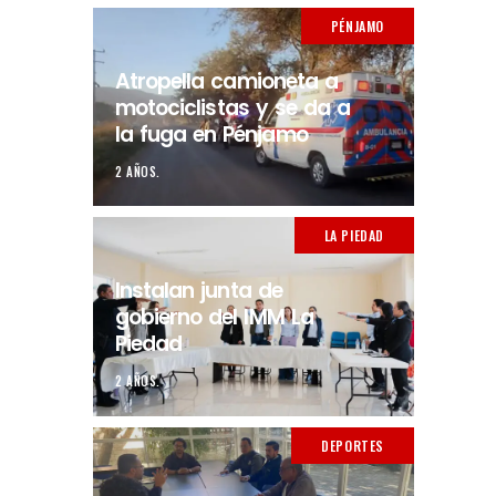
PÉNJAMO
Atropella camioneta a
motociclistas y se da a
la fuga en Pénjamo
2 AÑOS.
LA PIEDAD
Instalan junta de
gobierno del IMM La
Piedad
2 AÑOS.
DEPORTES