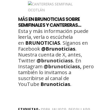
MÁS
EN BRUNOTICIAS SOBRE
SEMIFINALES Y CANTERERAS…
Esta y más información puede
leerla, verla o escúchela
en
BRUNOTICIAS
. Síganos en
Facebook
@Brunoticias
.
Nuestra cuenta de X, antes,
Twitter
@brunoticiass
. En
Instagram
@brunoticiass,
pero
también lo invitamos a
suscribirse al canal de
YouTube
Brunoticias
.
ETIQUETAS:
COPA JALISCO
DEGOLLADO