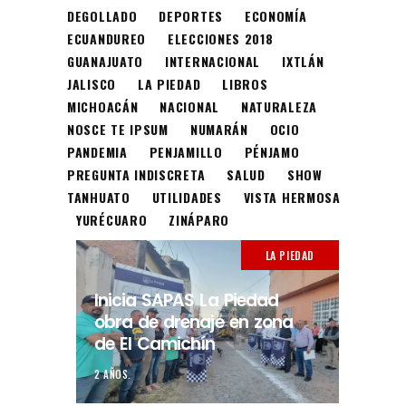
DEGOLLADO
DEPORTES
ECONOMÍA
ECUANDUREO
ELECCIONES 2018
GUANAJUATO
INTERNACIONAL
IXTLÁN
JALISCO
LA PIEDAD
LIBROS
MICHOACÁN
NACIONAL
NATURALEZA
NOSCE TE IPSUM
NUMARÁN
OCIO
PANDEMIA
PENJAMILLO
PÉNJAMO
PREGUNTA INDISCRETA
SALUD
SHOW
TANHUATO
UTILIDADES
VISTA HERMOSA
YURÉCUARO
ZINÁPARO
LA PIEDAD
Inicia SAPAS La Piedad
obra de drenaje en zona
de El Camichín
2 AÑOS.