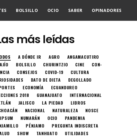
TES
BOLSILLO
OCIO
SABER
OPINADORES
Las más leídas
ODOS
A DÓNDE IR
AGRO
ANGAMACUTIRO
AJÍO
BOLSILLO
CHURINTZIO
CINE
CON-
ENCIA
CONSEJOS
COVID-19
CULTURA
RIOSIDADES
DATO DE DIETA
DEGOLLADO
PORTES
ECONOMÍA
ECUANDUREO
ECCIONES 2018
GUANAJUATO
INTERNACIONAL
XTLÁN
JALISCO
LA PIEDAD
LIBROS
CHOACÁN
NACIONAL
NATURALEZA
NOSCE
 IPSUM
NUMARÁN
OCIO
PANDEMIA
NJAMILLO
PÉNJAMO
PREGUNTA INDISCRETA
ALUD
SHOW
TANHUATO
UTILIDADES