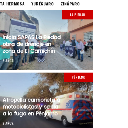
STA HERMOSA
YURÉCUARO
ZINÁPARO
LA PIEDAD
Inicia SAPAS La Piedad
obra de drenaje en
zona de El Camichín
2 AÑOS.
PÉNJAMO
Atropella camioneta a
motociclistas y se da
a la fuga en Pénjamo
2 AÑOS.