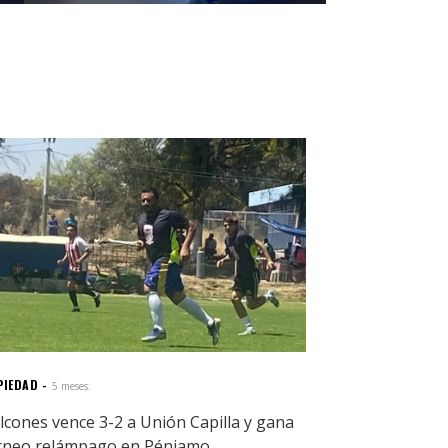
PIEDAD
5 meses.
lcones vence 3-2 a Unión Capilla y gana
rneo relámpago en Pénjamo