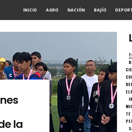
INICIO
AGRO
NACIÓN
BAJÍO
DEPOR
T
B
CI
CU
DE
EL
ones
I
MI
TE
de la
PE
S