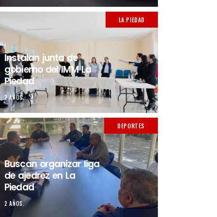
LA PIEDAD
Instalan junta de
gobierno del IMM La
Piedad
2 AÑOS.
DEPORTES
Buscan organizar liga
de ajedrez en La
Piedad
2 AÑOS.