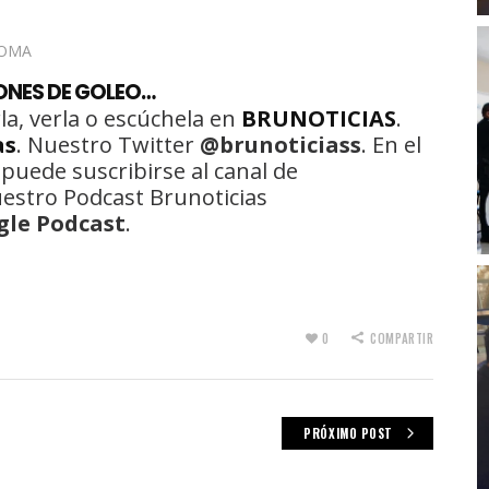
ONES DE GOLEO…
la, verla o escúchela en
BRUNOTICIAS
.
as
. Nuestro Twitter
@brunoticiass
. En el
 puede suscribirse al canal de
uestro Podcast Brunoticias
gle Podcast
.
0
COMPARTIR
PRÓXIMO POST