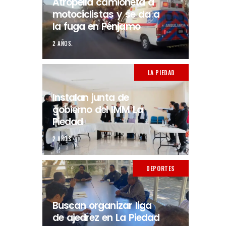
Atropella camioneta a
motociclistas y se da a
la fuga en Pénjamo
2 AÑOS.
LA PIEDAD
Instalan junta de
gobierno del IMM La
Piedad
2 AÑOS.
DEPORTES
Buscan organizar liga
de ajedrez en La Piedad