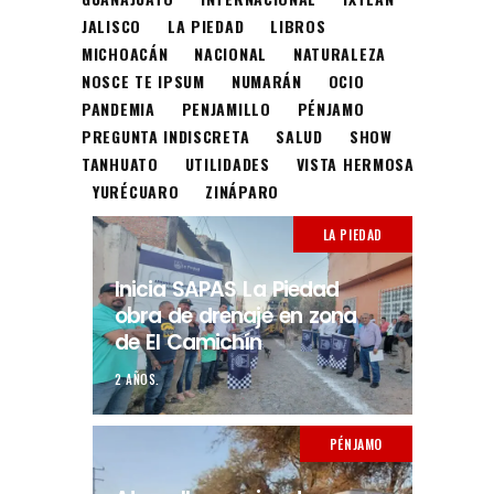
JALISCO
LA PIEDAD
LIBROS
MICHOACÁN
NACIONAL
NATURALEZA
NOSCE TE IPSUM
NUMARÁN
OCIO
PANDEMIA
PENJAMILLO
PÉNJAMO
PREGUNTA INDISCRETA
SALUD
SHOW
TANHUATO
UTILIDADES
VISTA HERMOSA
YURÉCUARO
ZINÁPARO
LA PIEDAD
Inicia SAPAS La Piedad
obra de drenaje en zona
de El Camichín
2 AÑOS.
PÉNJAMO