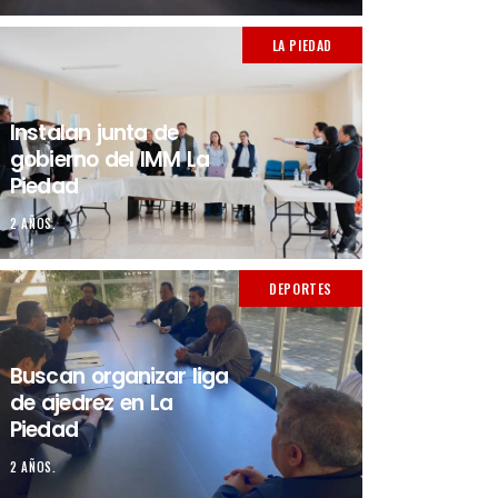
LA PIEDAD
Instalan junta de
gobierno del IMM La
Piedad
2 AÑOS.
DEPORTES
Buscan organizar liga
de ajedrez en La
Piedad
2 AÑOS.