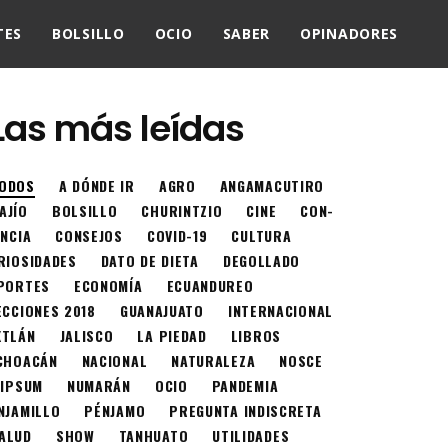
TES
BOLSILLO
OCIO
SABER
OPINADORES
Las más leídas
ODOS
A DÓNDE IR
AGRO
ANGAMACUTIRO
AJÍO
BOLSILLO
CHURINTZIO
CINE
CON-
ENCIA
CONSEJOS
COVID-19
CULTURA
RIOSIDADES
DATO DE DIETA
DEGOLLADO
PORTES
ECONOMÍA
ECUANDUREO
ECCIONES 2018
GUANAJUATO
INTERNACIONAL
XTLÁN
JALISCO
LA PIEDAD
LIBROS
CHOACÁN
NACIONAL
NATURALEZA
NOSCE
 IPSUM
NUMARÁN
OCIO
PANDEMIA
NJAMILLO
PÉNJAMO
PREGUNTA INDISCRETA
ALUD
SHOW
TANHUATO
UTILIDADES