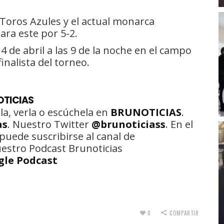
 Toros Azules y el actual monarca
ara este por 5-2.
 4 de abril a las 9 de la noche en el campo
inalista del torneo.
OTICIAS
la, verla o escúchela en
BRUNOTICIAS
.
as
. Nuestro Twitter
@brunoticiass
. En el
puede suscribirse al canal de
uestro Podcast Brunoticias
gle Podcast
L
0
COMPARTIR