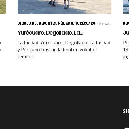
DEGOLLADO
,
DEPORTES
,
PÉNJAMO
,
YURÉCUARO
DE
5 meses.
Yurécuaro, Degollado, La...
Ju
o
La Piedad: Yurécuaro, Degollado, La Piedad
Po
a
y Pénjamo buscan la final en voleibol
18
femenil
ju
SI