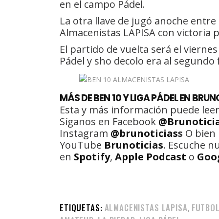
en el campo Pádel.
La otra llave de jugó anoche entre
Almacenistas LAPISA con victoria p
El partido de vuelta será el viernes
Pádel y sho decolo era al segundo f
MÁS DE BEN 10 Y LIGA PÁDEL EN BRUN
Esta y más información puede leer
Síganos en Facebook
@Brunotici
Instagram
@brunoticias
s
O bien 
YouTube
Brunoticias
. Escuche n
en
Spotify
,
Apple Podcast
o
Goo
ETIQUETAS:
ALMACENISTAS LAPISA
FUTBO
,