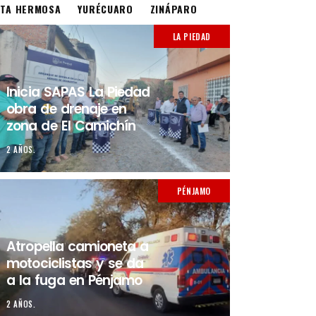
STA HERMOSA
YURÉCUARO
ZINÁPARO
LA PIEDAD
Inicia SAPAS La Piedad
obra de drenaje en
zona de El Camichín
2 AÑOS.
PÉNJAMO
Atropella camioneta a
motociclistas y se da
a la fuga en Pénjamo
2 AÑOS.