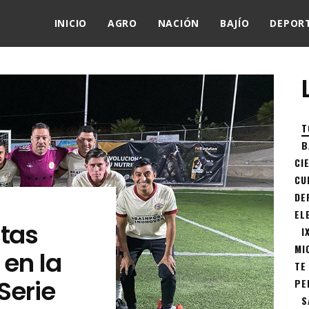
INICIO
AGRO
NACIÓN
BAJÍO
DEPOR
T
B
CI
CU
DE
EL
stas
I
MI
 en la
TE
Serie
PE
S