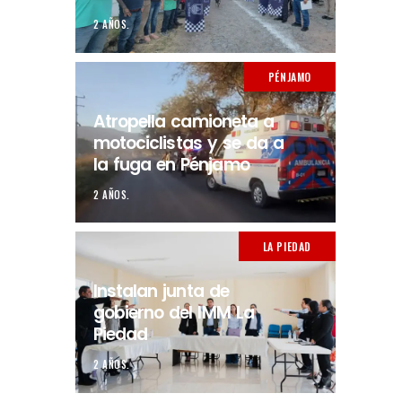
2 AÑOS.
PÉNJAMO
Atropella camioneta a
motociclistas y se da a
la fuga en Pénjamo
2 AÑOS.
LA PIEDAD
Instalan junta de
gobierno del IMM La
Piedad
2 AÑOS.