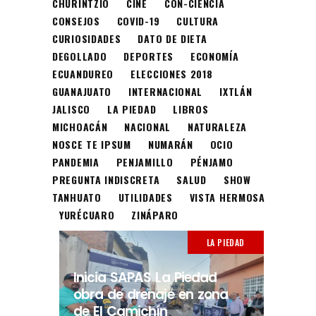
CHURINTZIO
CINE
CON-CIENCIA
CONSEJOS
COVID-19
CULTURA
CURIOSIDADES
DATO DE DIETA
DEGOLLADO
DEPORTES
ECONOMÍA
ECUANDUREO
ELECCIONES 2018
GUANAJUATO
INTERNACIONAL
IXTLÁN
JALISCO
LA PIEDAD
LIBROS
MICHOACÁN
NACIONAL
NATURALEZA
NOSCE TE IPSUM
NUMARÁN
OCIO
PANDEMIA
PENJAMILLO
PÉNJAMO
PREGUNTA INDISCRETA
SALUD
SHOW
TANHUATO
UTILIDADES
VISTA HERMOSA
YURÉCUARO
ZINÁPARO
LA PIEDAD
Inicia SAPAS La Piedad
obra de drenaje en zona
de El Camichín