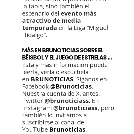
la tabla, sino también el
escenario del
evento más
atractivo de media
temporada
en la Liga “Miguel
Hidalgo”.
MÁS
EN BRUNOTICIAS SOBRE EL
BÉISBOL Y EL JUEGO DE ESTRELAS …
Esta y más información puede
leerla, verla o escúchela
en
BRUNOTICIAS
. Síganos en
Facebook
@Brunoticias
.
Nuestra cuenta de X, antes,
Twitter
@brunoticiass
. En
Instagram
@brunoticiass,
pero
también lo invitamos a
suscribirse al canal de
YouTube
Brunoticias
.