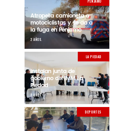
PÉNJAMO
Atropella camioneta a
motociclistas y se da a
la fuga en Pénjamo
2 AÑOS.
LA PIEDAD
Instalan junta de
gobierno del IMM La
Piedad
2 AÑOS.
DEPORTES