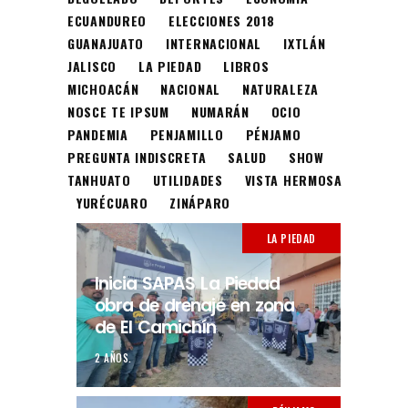
ECUANDUREO
ELECCIONES 2018
GUANAJUATO
INTERNACIONAL
IXTLÁN
JALISCO
LA PIEDAD
LIBROS
MICHOACÁN
NACIONAL
NATURALEZA
NOSCE TE IPSUM
NUMARÁN
OCIO
PANDEMIA
PENJAMILLO
PÉNJAMO
PREGUNTA INDISCRETA
SALUD
SHOW
TANHUATO
UTILIDADES
VISTA HERMOSA
YURÉCUARO
ZINÁPARO
LA PIEDAD
Inicia SAPAS La Piedad
obra de drenaje en zona
de El Camichín
2 AÑOS.