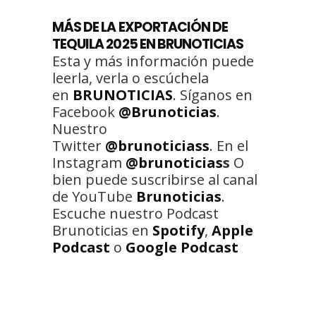
MÁS DE LA EXPORTACIÓN DE
TEQUILA 2025 EN BRUNOTICIAS
Esta y más información puede
leerla, verla o escúchela
en
BRUNOTICIAS
. Síganos en
Facebook
@Brunoticias
.
Nuestro
Twitter
@brunoticiass
. En el
Instagram
@brunoticias
s
O
bien puede suscribirse al canal
de YouTube
Brunoticias
.
Escuche nuestro Podcast
Brunoticias en
Spotify
,
Apple
Podcast
o
Google Podcast