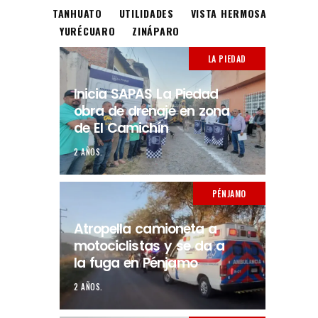
TANHUATO
UTILIDADES
VISTA HERMOSA
YURÉCUARO
ZINÁPARO
LA PIEDAD
Inicia SAPAS La Piedad
obra de drenaje en zona
de El Camichín
2 AÑOS.
PÉNJAMO
Atropella camioneta a
motociclistas y se da a
la fuga en Pénjamo
2 AÑOS.