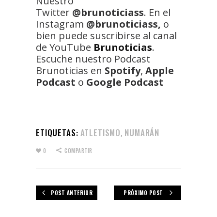
Nuestro
Twitter
@brunoticiass
. En el
Instagram
@brunoticiass,
o
bien puede suscribirse al canal
de YouTube
Brunoticias
.
Escuche nuestro Podcast
Brunoticias en
Spotify
,
Apple
Podcast
o
Google Podcast
ETIQUETAS:
ATLETISMO
NUMARÁN
,
0
COMPARTIR
POST ANTERIOR
PRÓXIMO POST