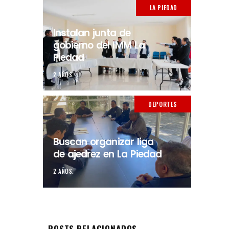
LA PIEDAD
Instalan junta de
gobierno del IMM La
Piedad
2 AÑOS.
DEPORTES
Buscan organizar liga
de ajedrez en La Piedad
2 AÑOS.
POSTS RELACIONADOS