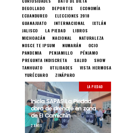
CURIOSIDADES
DATO DE DIETA
DEGOLLADO
DEPORTES
ECONOMÍA
ECUANDUREO
ELECCIONES 2018
GUANAJUATO
INTERNACIONAL
IXTLÁN
JALISCO
LA PIEDAD
LIBROS
MICHOACÁN
NACIONAL
NATURALEZA
NOSCE TE IPSUM
NUMARÁN
OCIO
PANDEMIA
PENJAMILLO
PÉNJAMO
PREGUNTA INDISCRETA
SALUD
SHOW
TANHUATO
UTILIDADES
VISTA HERMOSA
YURÉCUARO
ZINÁPARO
LA PIEDAD
Inicia SAPAS La Piedad
obra de drenaje en zona
de El Camichín
2 AÑOS.