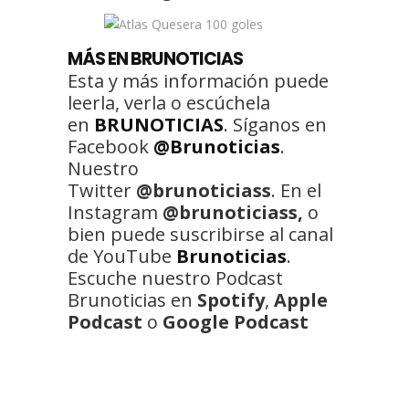
MÁS EN BRUNOTICIAS
Esta y más información puede
leerla, verla o escúchela
en
BRUNOTICIAS
. Síganos en
Facebook
@Brunoticias
.
Nuestro
Twitter
@brunoticiass
. En el
Instagram
@brunoticiass,
o
bien puede suscribirse al canal
de YouTube
Brunoticias
.
Escuche nuestro Podcast
Brunoticias en
Spotify
,
Apple
Podcast
o
Google Podcast