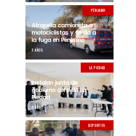
PÉNJAMO
Atropella camioneta a
motociclistas y se da a
la fuga en Pénjamo
2 AÑOS.
LA PIEDAD
Instalan junta de
gobierno del IMM La
Piedad
2 AÑOS.
DEPORTES