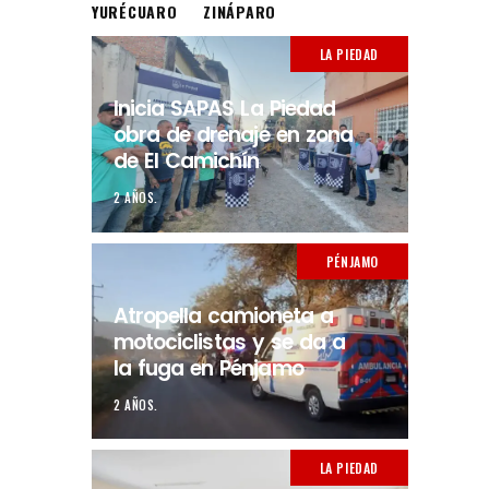
YURÉCUARO
ZINÁPARO
LA PIEDAD
Inicia SAPAS La Piedad
obra de drenaje en zona
de El Camichín
2 AÑOS.
PÉNJAMO
Atropella camioneta a
motociclistas y se da a
la fuga en Pénjamo
2 AÑOS.
LA PIEDAD