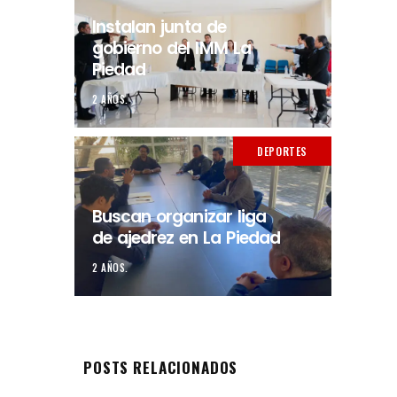
Instalan junta de
gobierno del IMM La
Piedad
2 AÑOS.
DEPORTES
Buscan organizar liga
de ajedrez en La Piedad
2 AÑOS.
POSTS RELACIONADOS