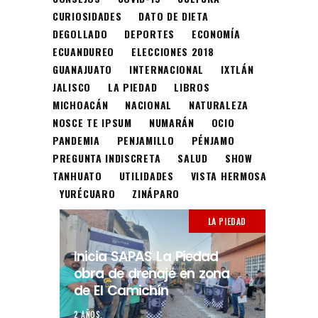
CURIOSIDADES
DATO DE DIETA
DEGOLLADO
DEPORTES
ECONOMÍA
ECUANDUREO
ELECCIONES 2018
GUANAJUATO
INTERNACIONAL
IXTLÁN
JALISCO
LA PIEDAD
LIBROS
MICHOACÁN
NACIONAL
NATURALEZA
NOSCE TE IPSUM
NUMARÁN
OCIO
PANDEMIA
PENJAMILLO
PÉNJAMO
PREGUNTA INDISCRETA
SALUD
SHOW
TANHUATO
UTILIDADES
VISTA HERMOSA
YURÉCUARO
ZINÁPARO
LA PIEDAD
Inicia SAPAS La Piedad
obra de drenaje en zona
de El Camichín
2 AÑOS.