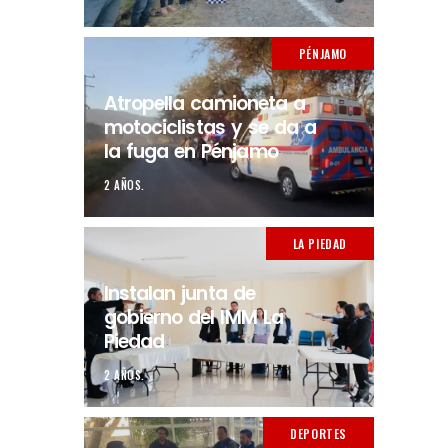
PÉNJAMO
Atropella camioneta a
motociclistas y se da a
la fuga en Pénjamo
2 AÑOS.
LA PIEDAD
Instalan junta de
gobierno del IMM La
Piedad
2 AÑOS.
DEPORTES