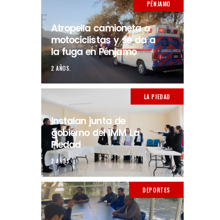
PÉNJAMO
Atropella camioneta a
motociclistas y se da a
la fuga en Pénjamo
2 AÑOS.
LA PIEDAD
Instalan junta de
gobierno del IMM La
Piedad
2 AÑOS.
DEPORTES