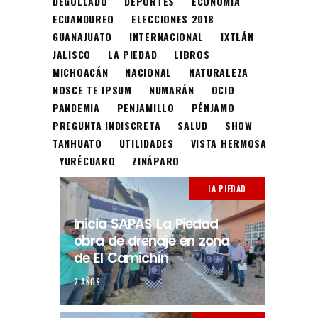
DEGOLLADO
DEPORTES
ECONOMÍA
ECUANDUREO
ELECCIONES 2018
GUANAJUATO
INTERNACIONAL
IXTLÁN
JALISCO
LA PIEDAD
LIBROS
MICHOACÁN
NACIONAL
NATURALEZA
NOSCE TE IPSUM
NUMARÁN
OCIO
PANDEMIA
PENJAMILLO
PÉNJAMO
PREGUNTA INDISCRETA
SALUD
SHOW
TANHUATO
UTILIDADES
VISTA HERMOSA
YURÉCUARO
ZINÁPARO
LA PIEDAD
Inicia SAPAS La Piedad
obra de drenaje en zona
de El Camichín
2 AÑOS.