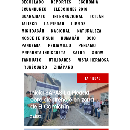
DEGOLLADO
DEPORTES
ECONOMÍA
ECUANDUREO
ELECCIONES 2018
GUANAJUATO
INTERNACIONAL
IXTLÁN
JALISCO
LA PIEDAD
LIBROS
MICHOACÁN
NACIONAL
NATURALEZA
NOSCE TE IPSUM
NUMARÁN
OCIO
PANDEMIA
PENJAMILLO
PÉNJAMO
PREGUNTA INDISCRETA
SALUD
SHOW
TANHUATO
UTILIDADES
VISTA HERMOSA
YURÉCUARO
ZINÁPARO
LA PIEDAD
Inicia SAPAS La Piedad
obra de drenaje en zona
de El Camichín
2 AÑOS.