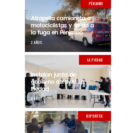
PÉNJAMO
Atropella camioneta a
motociclistas y se da a
la fuga en Pénjamo
2 AÑOS.
LA PIEDAD
Instalan junta de
gobierno del IMM La
Piedad
2 AÑOS.
DEPORTES