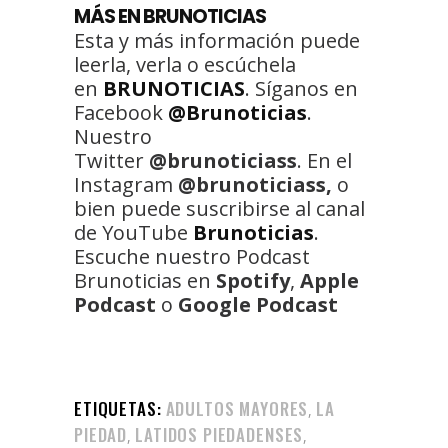
MÁS EN BRUNOTICIAS
Esta y más información puede
leerla, verla o escúchela
en
BRUNOTICIAS
. Síganos en
Facebook
@Brunoticias
.
Nuestro
Twitter
@brunoticiass
. En el
Instagram
@brunoticiass,
o
bien puede suscribirse al canal
de YouTube
Brunoticias
.
Escuche nuestro Podcast
Brunoticias en
Spotify
,
Apple
Podcast
o
Google Podcast
ETIQUETAS:
ADULTOS MAYORES
LA
,
PIEDAD
LATIDOS PIEDADENSES
,
,