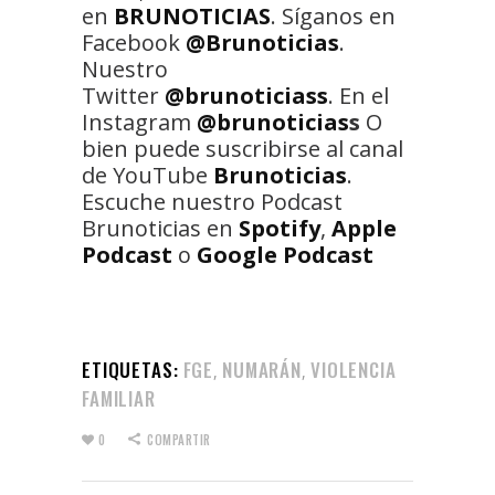
en
BRUNOTICIAS
. Síganos en
Facebook
@Brunoticias
.
Nuestro
Twitter
@brunoticiass
. En el
Instagram
@brunoticias
s
O
bien puede suscribirse al canal
de YouTube
Brunoticias
.
Escuche nuestro Podcast
Brunoticias en
Spotify
,
Apple
Podcast
o
Google Podcast
ETIQUETAS:
FGE
NUMARÁN
VIOLENCIA
,
,
FAMILIAR
0
COMPARTIR