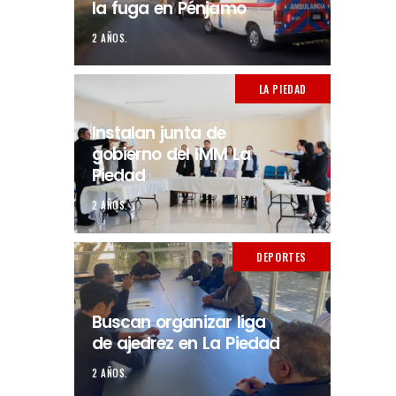
la fuga en Pénjamo
2 AÑOS.
LA PIEDAD
Instalan junta de
gobierno del IMM La
Piedad
2 AÑOS.
DEPORTES
Buscan organizar liga
de ajedrez en La Piedad
2 AÑOS.