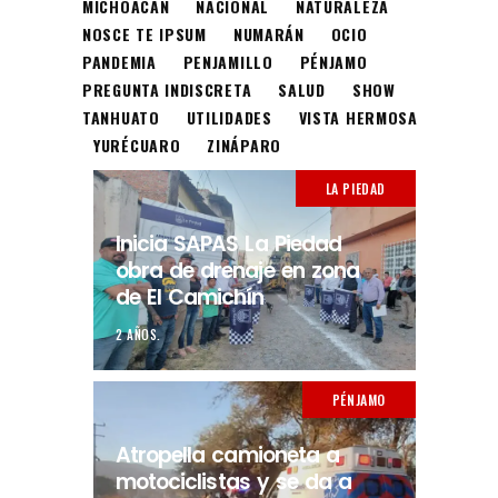
MICHOACÁN
NACIONAL
NATURALEZA
NOSCE TE IPSUM
NUMARÁN
OCIO
PANDEMIA
PENJAMILLO
PÉNJAMO
PREGUNTA INDISCRETA
SALUD
SHOW
TANHUATO
UTILIDADES
VISTA HERMOSA
YURÉCUARO
ZINÁPARO
LA PIEDAD
Inicia SAPAS La Piedad
obra de drenaje en zona
de El Camichín
2 AÑOS.
PÉNJAMO
Atropella camioneta a
motociclistas y se da a