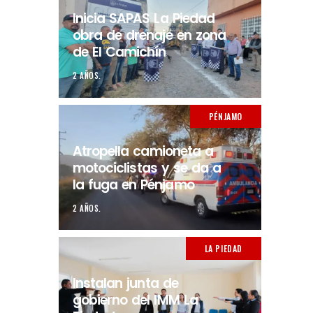
Inicia SAPAS La Piedad
obra de drenaje en zona
de El Camichín
2 AÑOS.
PÉNJAMO
Atropella camioneta a
motociclistas y se da a
la fuga en Pénjamo
2 AÑOS.
LA PIEDAD
Instalan junta de
gobierno del IMM La