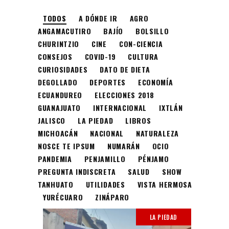
TODOS
A DÓNDE IR
AGRO
ANGAMACUTIRO
BAJÍO
BOLSILLO
CHURINTZIO
CINE
CON-CIENCIA
CONSEJOS
COVID-19
CULTURA
CURIOSIDADES
DATO DE DIETA
DEGOLLADO
DEPORTES
ECONOMÍA
ECUANDUREO
ELECCIONES 2018
GUANAJUATO
INTERNACIONAL
IXTLÁN
JALISCO
LA PIEDAD
LIBROS
MICHOACÁN
NACIONAL
NATURALEZA
NOSCE TE IPSUM
NUMARÁN
OCIO
PANDEMIA
PENJAMILLO
PÉNJAMO
PREGUNTA INDISCRETA
SALUD
SHOW
TANHUATO
UTILIDADES
VISTA HERMOSA
YURÉCUARO
ZINÁPARO
LA PIEDAD