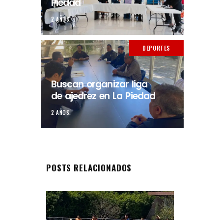
Piedad
2 AÑOS.
DEPORTES
Buscan organizar liga
de ajedrez en La Piedad
2 AÑOS.
POSTS RELACIONADOS