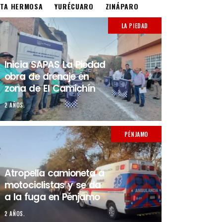
STA HERMOSA
YURÉCUARO
ZINÁPARO
LA PIEDAD
Inicia SAPAS La Piedad
obra de drenaje en
zona de El Camichín
2 AÑOS.
PÉNJAMO
Atropella camioneta a
motociclistas y se da
a la fuga en Pénjamo
2 AÑOS.