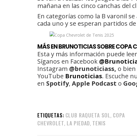
mañana en las cinco canchas del cl
En categorías como la B varonil s
cada uno y se esperan partidos de
MÁS EN BRUNOTICIAS SOBRE COPA C
Esta y más información puede leer
Síganos en Facebook
@Brunotici
Instagram
@brunoticiass,
o bien
YouTube
Brunoticias
. Escuche n
en
Spotify
,
Apple Podcast
o
Goo
ETIQUETAS:
CLUB RAQUETA SOL
COPA
,
CHEVROLET
LA PIEDAD
TENIS
,
,