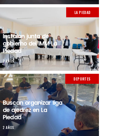
LA PIEDAD
Instalan junta de
gobierno del IMM La
Piedad
2 AÑOS.
DEPORTES
Buscan organizar liga
de ajedrez en La
Piedad
2 AÑOS.