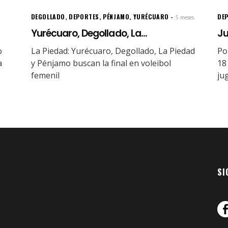
DEGOLLADO
,
DEPORTES
,
PÉNJAMO
,
YURÉCUARO
DE
5 meses.
Yurécuaro, Degollado, La...
Ju
o
La Piedad: Yurécuaro, Degollado, La Piedad
Po
a
y Pénjamo buscan la final en voleibol
18
femenil
ju
SI