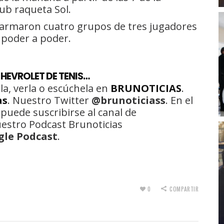
ub raqueta Sol.
e armaron cuatro grupos de tres jugadores
 poder a poder.
HEVROLET DE TENIS…
la, verla o escúchela en
BRUNOTICIAS
.
as
. Nuestro Twitter
@brunoticiass
. En el
 puede suscribirse al canal de
uestro Podcast Brunoticias
gle Podcast
.
0
COMPARTIR