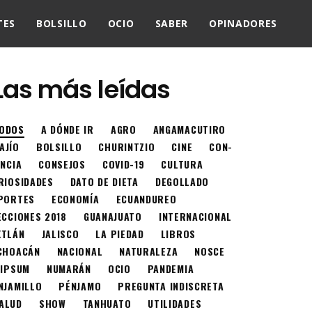
TES
BOLSILLO
OCIO
SABER
OPINADORES
Las más leídas
ODOS
A DÓNDE IR
AGRO
ANGAMACUTIRO
AJÍO
BOLSILLO
CHURINTZIO
CINE
CON-
ENCIA
CONSEJOS
COVID-19
CULTURA
RIOSIDADES
DATO DE DIETA
DEGOLLADO
PORTES
ECONOMÍA
ECUANDUREO
ECCIONES 2018
GUANAJUATO
INTERNACIONAL
XTLÁN
JALISCO
LA PIEDAD
LIBROS
CHOACÁN
NACIONAL
NATURALEZA
NOSCE
 IPSUM
NUMARÁN
OCIO
PANDEMIA
NJAMILLO
PÉNJAMO
PREGUNTA INDISCRETA
ALUD
SHOW
TANHUATO
UTILIDADES