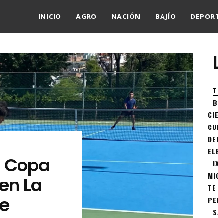
INICIO
AGRO
NACIÓN
BAJÍO
DEPOR
T
B
CI
CU
DE
EL
a Copa
I
MI
 en La
TE
te
PE
S