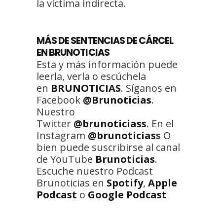
la víctima indirecta.
MÁS DE SENTENCIAS DE CÁRCEL
EN BRUNOTICIAS
Esta y más información puede
leerla, verla o escúchela
en
BRUNOTICIAS
. Síganos en
Facebook
@Brunoticias
.
Nuestro
Twitter
@brunoticiass
. En el
Instagram
@brunoticias
s
O
bien puede suscribirse al canal
de YouTube
Brunoticias
.
Escuche nuestro Podcast
Brunoticias en
Spotify
,
Apple
Podcast
o
Google Podcast