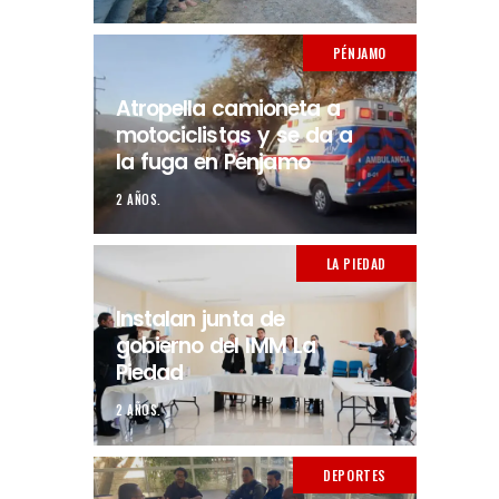
PÉNJAMO
Atropella camioneta a
motociclistas y se da a
la fuga en Pénjamo
2 AÑOS.
LA PIEDAD
Instalan junta de
gobierno del IMM La
Piedad
2 AÑOS.
DEPORTES