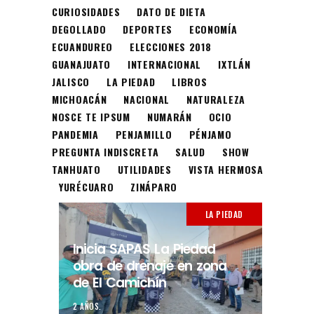
CURIOSIDADES
DATO DE DIETA
DEGOLLADO
DEPORTES
ECONOMÍA
ECUANDUREO
ELECCIONES 2018
GUANAJUATO
INTERNACIONAL
IXTLÁN
JALISCO
LA PIEDAD
LIBROS
MICHOACÁN
NACIONAL
NATURALEZA
NOSCE TE IPSUM
NUMARÁN
OCIO
PANDEMIA
PENJAMILLO
PÉNJAMO
PREGUNTA INDISCRETA
SALUD
SHOW
TANHUATO
UTILIDADES
VISTA HERMOSA
YURÉCUARO
ZINÁPARO
LA PIEDAD
Inicia SAPAS La Piedad
obra de drenaje en zona
de El Camichín
2 AÑOS.