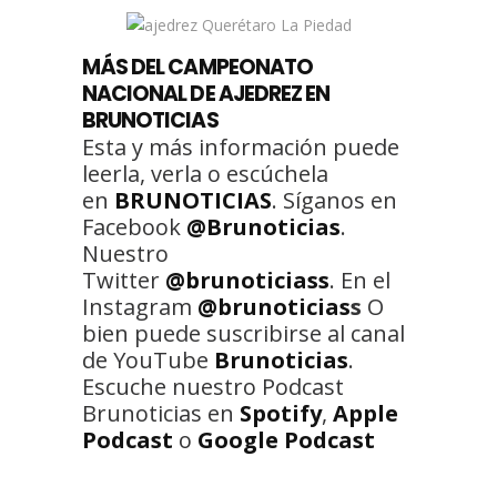
MÁS DEL CAMPEONATO
NACIONAL DE AJEDREZ EN
BRUNOTICIAS
Esta y más información puede
leerla, verla o escúchela
en
BRUNOTICIAS
. Síganos en
Facebook
@Brunoticias
.
Nuestro
Twitter
@brunoticiass
. En el
Instagram
@brunoticias
s
O
bien puede suscribirse al canal
de YouTube
Brunoticias
.
Escuche nuestro Podcast
Brunoticias en
Spotify
,
Apple
Podcast
o
Google Podcast