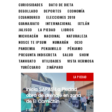
CURIOSIDADES
DATO DE DIETA
DEGOLLADO
DEPORTES
ECONOMÍA
ECUANDUREO
ELECCIONES 2018
GUANAJUATO
INTERNACIONAL
IXTLÁN
JALISCO
LA PIEDAD
LIBROS
MICHOACÁN
NACIONAL
NATURALEZA
NOSCE TE IPSUM
NUMARÁN
OCIO
PANDEMIA
PENJAMILLO
PÉNJAMO
PREGUNTA INDISCRETA
SALUD
SHOW
TANHUATO
UTILIDADES
VISTA HERMOSA
YURÉCUARO
ZINÁPARO
LA PIEDAD
Inicia SAPAS La Piedad
obra de drenaje en zona
de El Camichín
2 AÑOS.