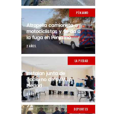
PÉNJAMO
Atropella camioneta a
motociclistas y se da a
la fuga en Pénjamo
2 AÑOS.
LA PIEDAD
Instalan junta de
gobierno del IMM La
Piedad
2 AÑOS.
DEPORTES