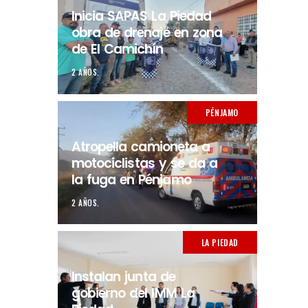
Inicia SAPAS La Piedad
obra de drenaje en zona
de El Camichín
2 AÑOS.
PÉNJAMO
Atropella camioneta a
motociclistas y se da a
la fuga en Pénjamo
2 AÑOS.
LA PIEDAD
Instalan junta de
gobierno del IMM La