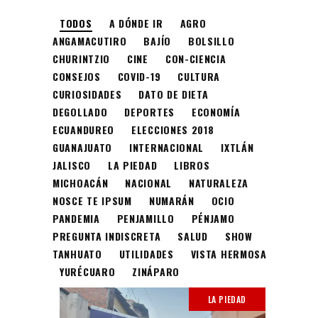
TODOS
A DÓNDE IR
AGRO
ANGAMACUTIRO
BAJÍO
BOLSILLO
CHURINTZIO
CINE
CON-CIENCIA
CONSEJOS
COVID-19
CULTURA
CURIOSIDADES
DATO DE DIETA
DEGOLLADO
DEPORTES
ECONOMÍA
ECUANDUREO
ELECCIONES 2018
GUANAJUATO
INTERNACIONAL
IXTLÁN
JALISCO
LA PIEDAD
LIBROS
MICHOACÁN
NACIONAL
NATURALEZA
NOSCE TE IPSUM
NUMARÁN
OCIO
PANDEMIA
PENJAMILLO
PÉNJAMO
PREGUNTA INDISCRETA
SALUD
SHOW
TANHUATO
UTILIDADES
VISTA HERMOSA
YURÉCUARO
ZINÁPARO
LA PIEDAD